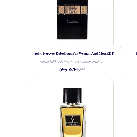
Ali Daei 10 Forever Rebellious For Women And Men EDP
علی دایی تن فور اور ریبلیوس مشترک بانوان و آقایان ادوپرفیوم
۵,۹۰۰,۰۰۰ تومان