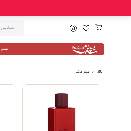
عطر 
خانه
/
عطر ادکلن