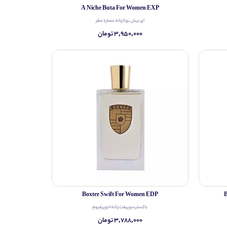
A Niche Buta For Women EXP
ای نیش بوتا زنانه عصاره عطر
۳,۹۵۰,۰۰۰ تومان
Boxter Swift For Women EDP
باکستر سوییفت زنانه ادوپرفیوم
۳,۷۸۸,۰۰۰ تومان