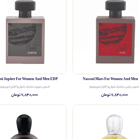
oti Jupiter For Women And Men EDP
Nassoti Mars For Women And Men
اسوتی مارس مشترک بانوان و آقایان ادوپرفیوم
ناسوتی جوپیتر مشترک بانوان و آقایان ادوپرفیوم
۷,۸۴۰,۰۰۰ تومان
۷,۸۴۰,۰۰۰ تومان