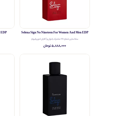
n EDP
Selena Sign No Nineteen For Women And Men EDP
سلنا ساین شماره 19 مشترک بانوان و آقایان ادوپرفیوم
۵,۸۸۸,۰۰۰ تومان