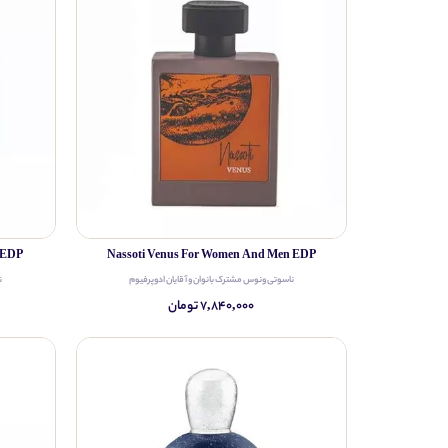
 EDP
Nassoti Venus For Women And Men EDP
ناسوتی ونوس مشترک بانوان و آقایان ادوپرفیوم
ن
۷,۸۴۰,۰۰۰ تومان