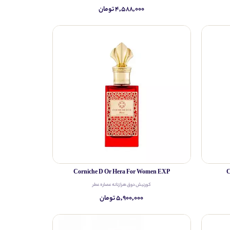
۴,۵۸۸,۰۰۰ تومان
Corniche D Or Hera For Women EXP
C
کورنیش دوق هرا زنانه عصاره عطر
۵,۹۰۰,۰۰۰ تومان