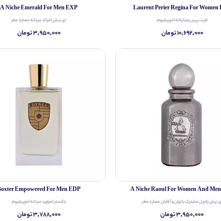
A Niche Emerald For Men EXP
Laurent Perier Regina For Women
لارنت پریر رجینا زنانه ادوپرفیوم
ای نیش امرالد مردانه عصاره عطر
۱۰,۶۹۲,۰۰۰ تومان
۳,۹۵۰,۰۰۰ تومان
Boxter Empowered For Men EDP
A Niche Raoul For Women And Me
ی نیش رائول مشترک بانوان و آقایان عصاره عطر
باکستر امپاورد مردانه ادوپرفیوم
۳,۹۵۰,۰۰۰ تومان
۳,۷۸۸,۰۰۰ تومان