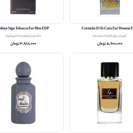
elena Sign Tobacco For Men EDP
Corniche D Or Cara For Women 
کورنیش دوق کارا زنانه عصاره عطر
سلنا ساین توباکو مردانه ادوپرفیوم
۵,۹۰۰,۰۰۰ تومان
۳,۹۸۸,۰۰۰ تومان