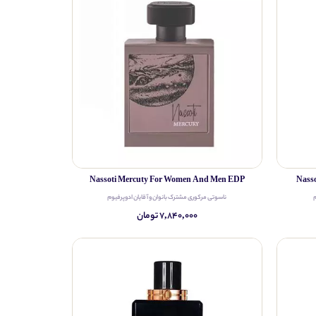
Nassoti Mercuty For Women And Men EDP
Nass
ناسوتی مرکوری مشترک بانوان و آقایان ادوپرفیوم
۷,۸۴۰,۰۰۰ تومان