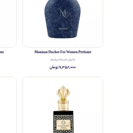
ume
Manizan Ducher For Women Perfume
مانیزان داچر زنانه پرفیوم
۹,۳۵۲,۰۰۰ تومان