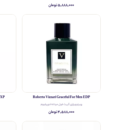
۵,۸۸۸,۰۰۰ تومان
EXP
Roberto Vizzari Graceful For Men EDP
روبرتو ویزاری گریث فول مردانه ادوپرفیوم
۴,۵۸۸,۰۰۰ تومان