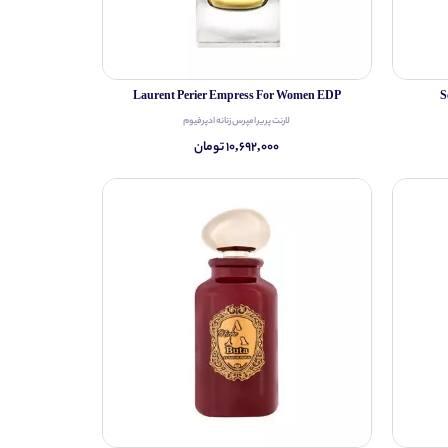
Laurent Perier Empress For Women EDP
S
لارنت پریر امپرس زنانه ادپرفیوم
۱۰,۶۹۲,۰۰۰ تومان