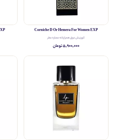
EXP
Corniche D Or Hemera For Women EXP
کورنیش دوق همرا زنانه عصاره عطر
۵,۹۰۰,۰۰۰ تومان