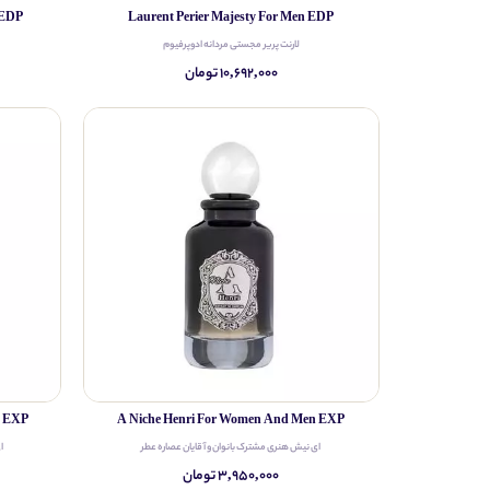
 EDP
Laurent Perier Majesty For Men EDP
لارنت پریر مجستی مردانه ادوپرفیوم
۱۰,۶۹۲,۰۰۰ تومان
n EXP
A Niche Henri For Women And Men EXP
ای نیش هنری مشترک بانوان و آقایان عصاره عطر
ا
۳,۹۵۰,۰۰۰ تومان