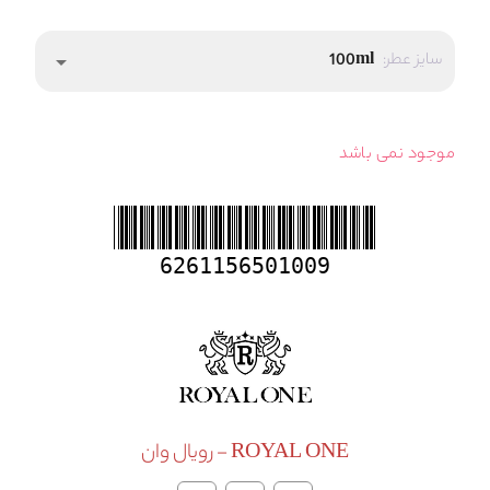
سایز عطر:
100ml
arrow_drop_down
موجود نمی باشد
6261156501009
ROYAL ONE - رویال وان