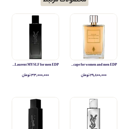
محصولات مرتبط
Yves Saint Laurent MYSLF for men EDP
Simone Andreoli Tulum Junglescape for women and men EDP
۲۹,۸۰۰,۰۰۰ تومان
۳۳,۰۰۰,۰۰۰ تومان