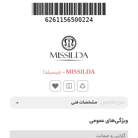
6261156500224
MISSILDA - میسیلدا
شرح محصول:
مشخصات فنی
arrow_drop_down
ویژگی‌های عمومی
گارانتی و ضمانت