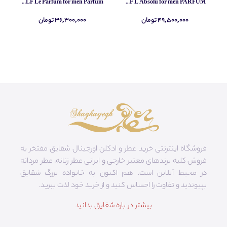
Yves Saint Laurent MYSLF Le Parfum for men Parfum
Yves Saint Laurent MYSLF L Absolu for men PARFUM
۴۹,۵۰۰,۰۰۰ تومان
۳۶,۳۰۰,۰۰۰ تومان
فروشگاه اینترنتی خرید عطر و ادکلن اورجینال شقایق مفتخر به
فروش کلیه برندهای معتبر خارجی و ایرانی عطر زنانه، عطر مردانه
در محیط آنلاین است. هم‌ اکنون به خانواده بزرگ شقایق
بپیوندید و تفاوت را احساس کنید و از خرید خود لذت ببرید.
بیشتر در باره شقایق بدانید