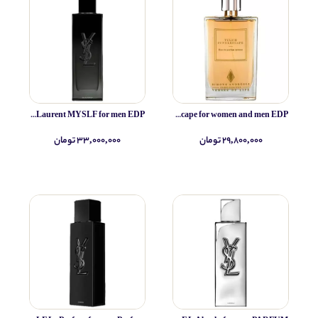
Yves Saint Laurent MYSLF for men EDP
Simone Andreoli Tulum Junglescape for women and men EDP
۲۹,۸۰۰,۰۰۰ تومان
۳۳,۰۰۰,۰۰۰ تومان