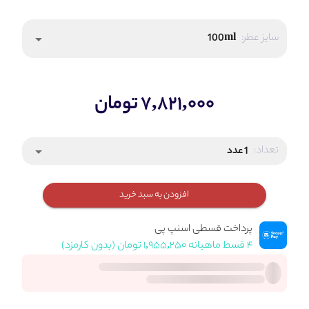
سایز عطر:
100ml
arrow_drop_down
۷,۸۲۱,۰۰۰ تومان
تعداد:
1 عدد
arrow_drop_down
افزودن به سبد خرید
پرداخت قسطی اسنپ پی
۴ قسط ماهیانه ۱,۹۵۵,۲۵۰ تومان (بدون کارمزد)