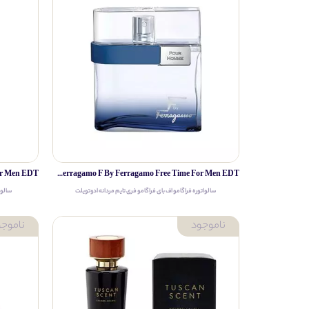
Salvatore Ferragamo F By Ferragamo Free Time For Men EDT
سالواتوره فراگامو اف بای فراگامو فری تایم مردانه ادوتویلت
سالوا