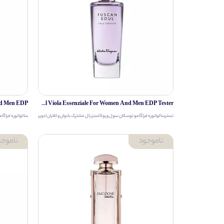
Salvatore Ferragamo Tuscan Soul Viola Essenziale For Women And Men EDP Tester
تسترسالواتوره فراگامو توسکان سول ویولا اسنزیال مشترک بانوان و اقایان ادوپرفیوم
سالواتوره فراگام