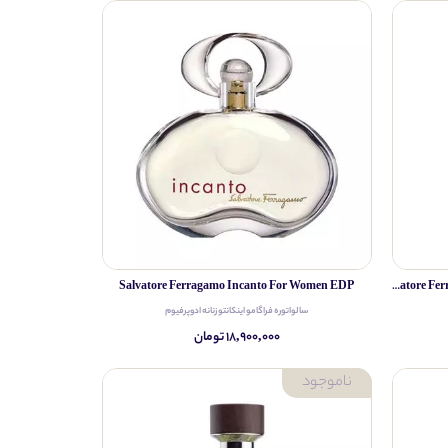
Salvatore Ferragamo Incanto For Women EDP
Salvatore Ferragamo Attimo Pour Homme For Men EDP
سالواتوره فراگامو اینکانتو زنانه ادوپرفیوم
۱۸,۹۰۰,۰۰۰ تومان