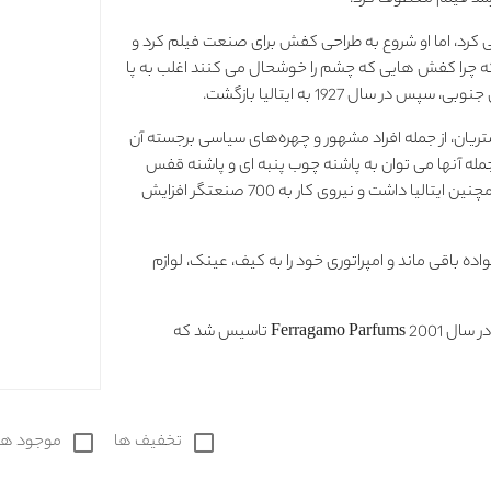
 رشد فیلم معطوف کرد.
ی کرد، اما او شروع به طراحی کفش برای صنعت فیلم کرد و
که چرا کفش هایی که چشم را خوشحال می کنند اغلب به پا
سال 1927 به ایتالیا بازگشت.
شتریان، از جمله افراد مشهور و چهره‌های سیاسی برجسته آن
جمله آنها می توان به پاشنه چوب پنبه ای و پاشنه قفس
اشاره کرد. در دهه 1950، او فروشگاه هایی در ایالات متحده و همچنین ایتالیا داشت و نیروی کار به 700 صنعتگر افزایش
دستان خانواده باقی ماند و امپراتوری خود را به کیف، عینک، لوازم
اولین عطر زنانه Salvatore Ferragamo در سال 1998 عرضه شد. در سال 2001 Ferragamo Parfums تاسیس شد که
check_box_outline_blank
تخفیف ها
check_box_outline_blank
موجود ها