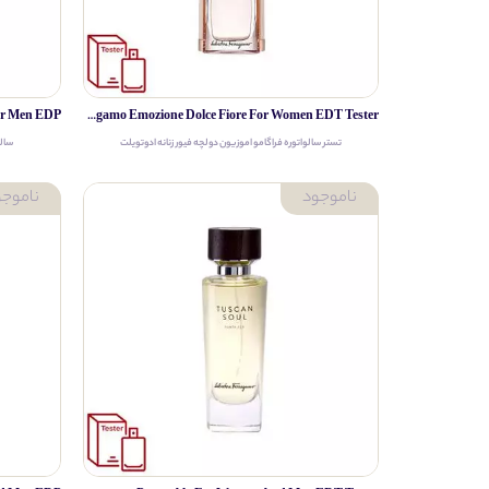
Salvatore Ferragamo Emozione Dolce Fiore For Women EDT Tester
تستر سالواتوره فراگامو اموزیون دولچه فیور زنانه ادوتویلت
سالو