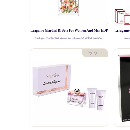
Salvatore Ferragamo Giardini Di Seta For Women And Men EDP
Salvatore Ferragamo Signorina In Fiore For Women EDT Tester
تویلت
سالواتوره فراگامو جیاردینی دی ستا مشترک بانوان و آقایان ادوپرفیوم