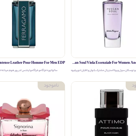
Salvatore Ferragamo Tuscan Soul Viola Essenziale For Women And Men EDP
و توسکان سول ویولا اسنزیال مشترک بانوان و اقایان ادوپرفیوم
سالواتوره فراگامو فراگامو اینتنس لدر پور هوم مردانه ا