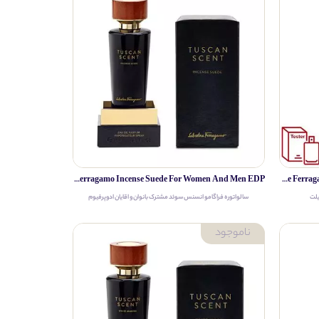
Salvatore Ferragamo Incense Suede For Women And Men EDP
Salvatore Ferragamo Acqua Essenziale For Men EDT Tester
یلت
سالواتوره فراگامو انسنس سوئد مشترک بانوان و اقایان ادوپرفیوم