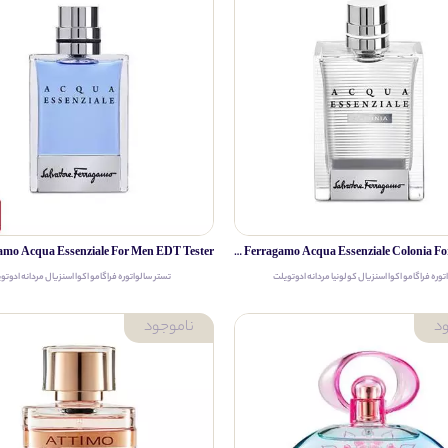
Salvatore Ferragamo Acqua Essenziale Colonia For Men EDT
توره فراگامو اکوا اسنزیال کولونیا مردانه ادوتویلت
تستر سالواتوره فراگامو اکوا اسنزیال مردانه ادوتو