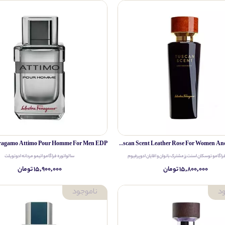
Salvatore Ferragamo Tuscan Scent Leather Rose For Women And Men EDP
راگامو توسکان اسنت رز مشترک بانوان و اقایان ادوپرفیوم
سالواتوره فراگامو اتیمو مردانه ادوتویلت
۱۵,۸۰۰,۰۰۰ تومان
۱۵,۹۰۰,۰۰۰ تومان