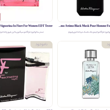
Salvatore Ferragamo Attimo Black Musk Pour Homme For Men EDP
اتوره فراگامو اتیمو بلک ماسک مردانه ادوپرفیوم
تستر سالواتوره فراگامو سیگنورینا این فیور زنانه ادو