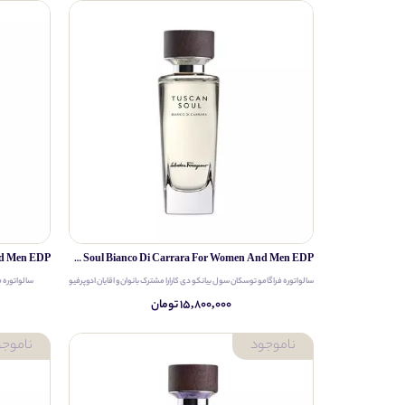
Salvatore Ferragamo Tuscan Soul Bianco Di Carrara For Women And Men EDP
سالواتوره فراگامو توسکان سول بیانکو دی کارارا مشترک بانوان و اقایان ادوپرفیوم
سالواتوره ف
۱۵,۸۰۰,۰۰۰ تومان