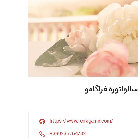
https://www.ferragamo.com/
+390236264232