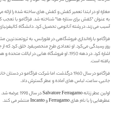
کارخانه چکمه در بوستون کار کرد. توجه خود را به صنعت رو به
مغازه او در ابتدا تعمیر کفش و کفش های ساخته شده را ارائه م
به عنوان "کفش برای ستاره ها" شناخته شد. فراگامو با تعجب 
آسیب می زند، در رشته آناتومی تحصیل کرد. دانشگاه کالیفرنیای جنوبی، سپس در 
فراگامو با راه‌اندازی فروشگاهی در فلورانس، به ثروتمندترین م
روز، رسیدگی می‌کرد. او تعدادی طرح منحصربفرد خلق کرد که از 
یافته است.
فراگامو در سال 1960 درگذشت، اما شرکت فراگامو در 
جانبی، ساعت، لباس های آماده و عطر گسترش داد.
عطرهایی را با نام های Ferragamo و Incanto منتشر می کند.