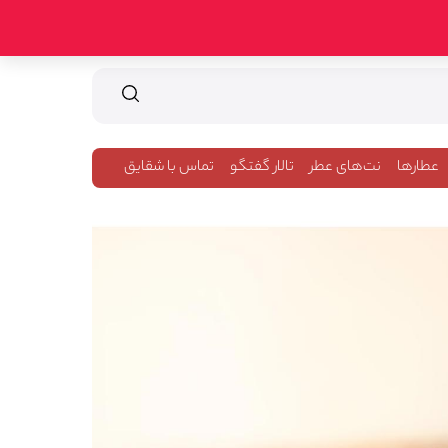
عطارها
نت‌های عطر
تالار گفتگو
تماس با شقایق