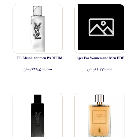
Yves Saint Laurent MYSLF L Absolu for men PARFUM
IRIB Espigan (altamir) Papilo tiger For Women and Men EDP
۶,۲۷۰,۰۰۰ تومان
۴۹,۵۰۰,۰۰۰ تومان