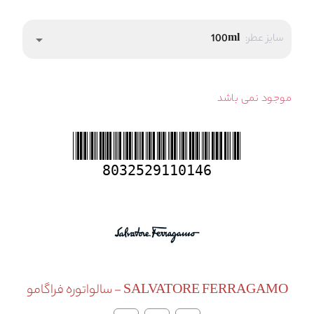
سایز عطر:
100ml
arrow_drop_down
موجود نمی باشد
8032529110146
SALVATORE FERRAGAMO - سالواتوره فراگامو