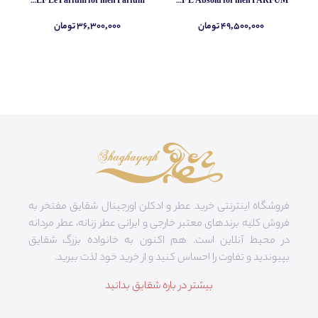
Yves Saint Laurent MYSLF Le Parfum for men Parfum
Yves Saint Laurent MYSLF L Absolu for men PARFUM
۴۹,۵۰۰,۰۰۰ تومان
۳۶,۳۰۰,۰۰۰ تومان
فروشگاه اینترنتی خرید عطر و ادکلن اورجینال شقایق مفتخر به
فروش کلیه برندهای معتبر خارجی و ایرانی عطر زنانه، عطر مردانه
در محیط آنلاین است. هم‌ اکنون به خانواده بزرگ شقایق
بپیوندید و تفاوت را احساس کنید و از خرید خود لذت ببرید.
بیشتر در باره شقایق بدانید