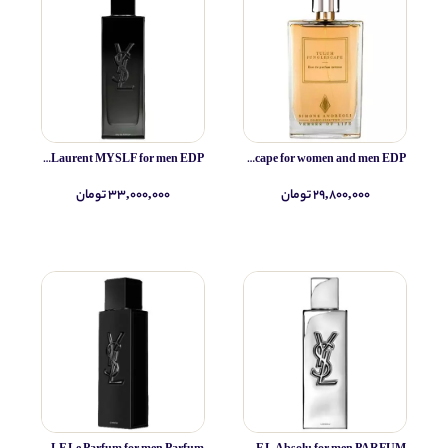
Yves Saint Laurent MYSLF for men EDP
Simone Andreoli Tulum Junglescape for women and men EDP
۲۹,۸۰۰,۰۰۰ تومان
۳۳,۰۰۰,۰۰۰ تومان