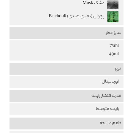
مشک Musk
پچولی (نعنای هندی) Patchouli
سایز عطر
75ml
40ml
نوع
اوریجینال
قدرت انتشار رایحه
رایحه متوسط
طعم‌ و رایحه