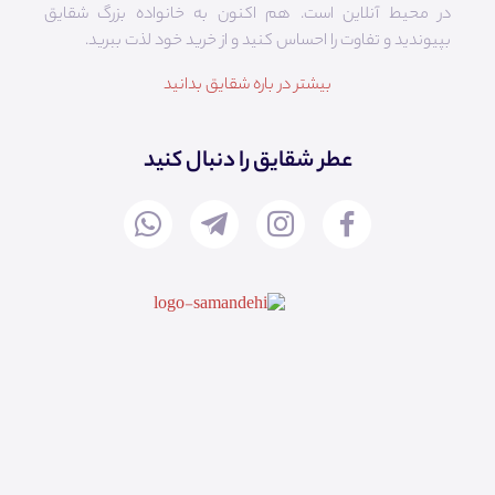
در محیط آنلاین است. هم‌ اکنون به خانواده بزرگ شقایق
بپیوندید و تفاوت را احساس کنید و از خرید خود لذت ببرید.
بیشتر در باره شقایق بدانید
عطر شقایق را دنبال کنید