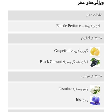
ویژگی‌های عطر
غلظت عطر
ادو پرفیوم - Eau de Perfume
نت‌های آغازین
گریپ فروت Grapefruit
انگور فرنگی سیاه Black Currant
نت‌های میانی
یاس سفید Jasmine
زنبق Iris