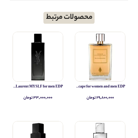
محصولات مرتبط
Yves Saint Laurent MYSLF for men EDP
Simone Andreoli Tulum Junglescape for women and men EDP
۲۹,۸۰۰,۰۰۰ تومان
۳۳,۰۰۰,۰۰۰ تومان