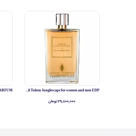
Simone Andreoli Tulum Junglescape for women and men EDP
۲۹,۸۰۰,۰۰۰ تومان