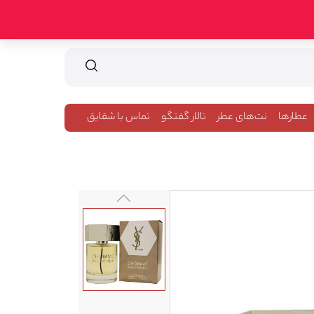
عطارها
نت‌های عطر
تالار گفتگو
تماس با شقایق