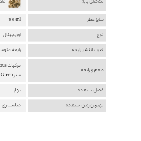
نت‌های پایه
علف 
سایز عطر
100ml
نوع
اوریجینال
قدرت انتشار رایحه
رایحه متوس
مرکبات Citrus
طعم‌ و رایحه
سبز Green
فصل استفاده
بهار
بهترین زمان استفاده
مناسب روز