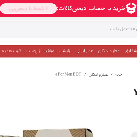
شقایق
عطر و ادکلن
عطر ایرانی
آرایشی
مراقبت از پوست
کارت هدیه
خانه
/
عطر و ادکلن
/
YSL Yves Saint Laurent L Homme For Men EDT