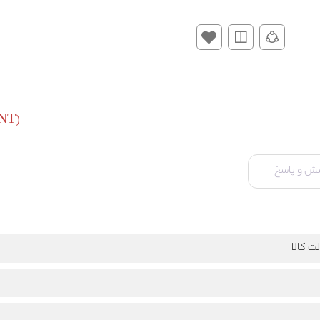
URENT
ش و پاسخ
ت کالا