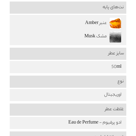
نت‌های پایه
عنبر Amber
مشک Musk
سایز عطر
50ml
نوع
اوریجینال
غلظت عطر
ادو پرفیوم - Eau de Perfume