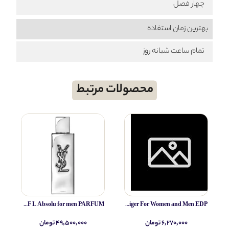
چهار فصل
بهترین زمان استفاده
تمام ساعت شبانه روز
محصولات مرتبط
Yves Saint Laurent MYSLF L Absolu for men PARFUM
IRIB Espigan (altamir) Papilo tiger For Women and Men EDP
۶,۲۷۰,۰۰۰ تومان
۴۹,۵۰۰,۰۰۰ تومان