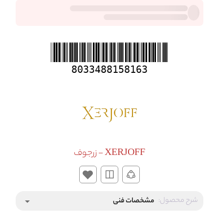
8033488158163
XERJOFF - زرجوف
شرح محصول:
مشخصات فنی
arrow_drop_down