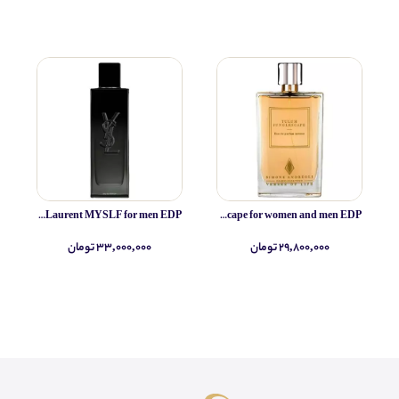
Yves Saint Laurent MYSLF for men EDP
Simone Andreoli Tulum Junglescape for women and men EDP
۲۹,۸۰۰,۰۰۰ تومان
۳۳,۰۰۰,۰۰۰ تومان