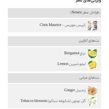
ویژگی‌های عطر
طراحان عطر (Noses)
کریس موریس - Chris Maurice
نت‌های آغازین
ترنج Bergamot
لیمو شیرین Lemon
نت‌های میانی
زنجبیل Ginger
گل توتون (شکوفه تنباکو) Tobacco blossom