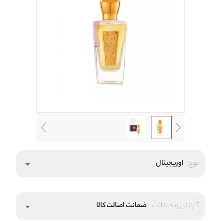
نوع:
اوریجینال
arrow_drop_down
گارانتی و ضمانت:
ضمانت اصالت کالا
arrow_drop_down