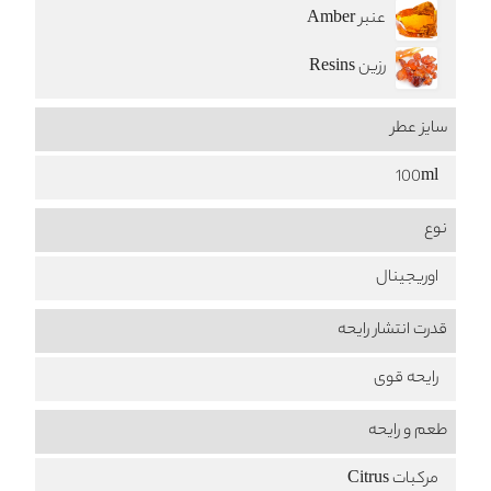
عنبر Amber
رزین Resins
سایز عطر
100ml
نوع
اوریجینال
قدرت انتشار رایحه
رایحه قوی
طعم‌ و رایحه
مرکبات Citrus