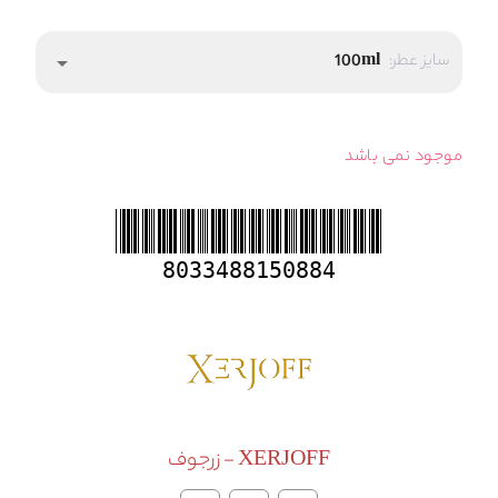
سایز عطر:
100ml
arrow_drop_down
موجود نمی باشد
8033488150884
XERJOFF - زرجوف