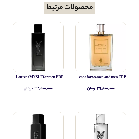
محصولات مرتبط
Yves Saint Laurent MYSLF for men EDP
Simone Andreoli Tulum Junglescape for women and men EDP
۲۹,۸۰۰,۰۰۰ تومان
۳۳,۰۰۰,۰۰۰ تومان