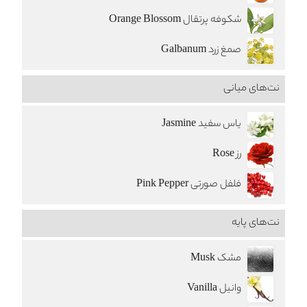
شکوفه پرتقال Orange Blossom
صمغ زرد Galbanum
نت‌های میانی
یاس سفید Jasmine
رز Rose
فلفل صورتی Pink Pepper
نت‌های پایه
مشک Musk
وانیل Vanilla