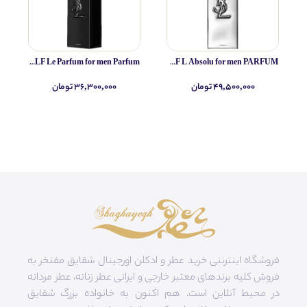
Yves Saint Laurent MYSLF Le Parfum for men Parfum
Yves Saint Laurent MYSLF L Absolu for men PARFUM
۴۹,۵۰۰,۰۰۰ تومان
۳۶,۳۰۰,۰۰۰ تومان
فروشگاه اینترنتی خرید عطر و ادکلن اورجینال شقایق مفتخر به
فروش کلیه برندهای معتبر خارجی و ایرانی عطر زنانه، عطر مردانه
در محیط آنلاین است. هم‌ اکنون به خانواده بزرگ شقایق