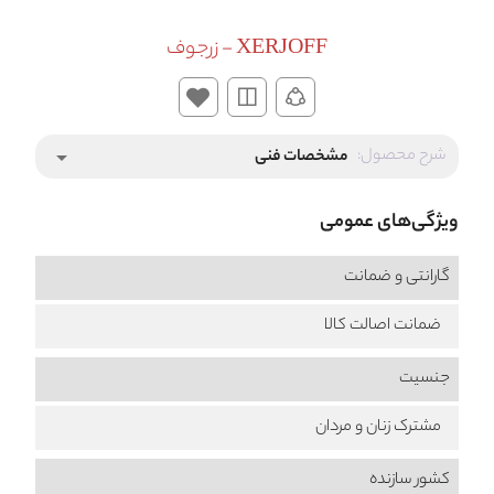
XERJOFF - زرجوف
شرح محصول:
مشخصات فنی
arrow_drop_down
ویژگی‌های عمومی
گارانتی و ضمانت
ضمانت اصالت کالا
جنسیت
مشترک زنان و مردان
کشور سازنده