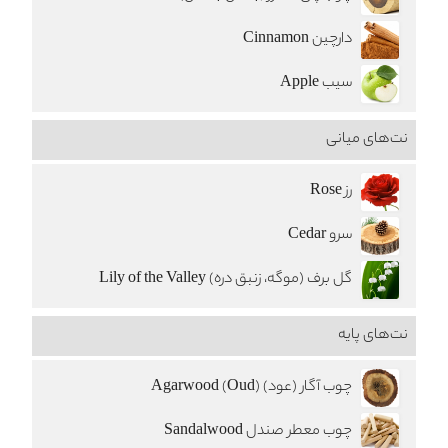
دارچین Cinnamon
سیب Apple
نت‌های میانی
رز Rose
سرو Cedar
گل برف (موگه، زنبق دره) Lily of the Valley
نت‌های پایه
چوب آگار (عود) Agarwood (Oud)
چوب معطر صندل Sandalwood