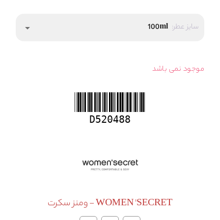
سایز عطر:
100ml
arrow_drop_down
موجود نمی باشد
D520488
WOMEN 'SECRET - ومنز سکرت