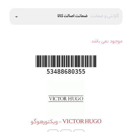
گارانتی و ضمانت:
ضمانت اصالت کالا
arrow_drop_down
موجود نمی باشد
53488680355
VICTOR HUGO - ویکتورهوگو