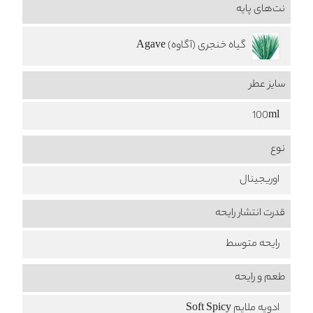
نت‌های پایه
گیاه خنجری (آگاوه) Agave
سایز عطر
100ml
نوع
اوریجینال
قدرت انتشار رایحه
رایحه متوسط
طعم‌ و رایحه
ادویه ملایم Soft Spicy