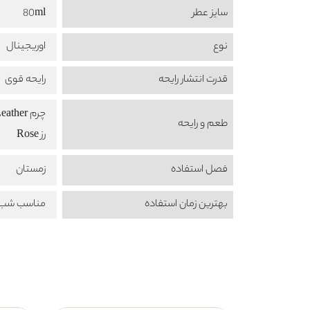
سایز عطر
80ml
نوع
اوریجینال
قدرت انتشار رایحه
رایحه قوی
چرم Leather
طعم‌ و رایحه
رز Rose
فصل استفاده
زمستان
بهترین زمان استفاده
مناسب شب