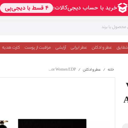
شقایق
عطر و ادکلن
عطر ایرانی
آرایشی
مراقبت از پوست
کارت هدیه
خانه
/
عطر و ادکلن
/
Valentino Valentina Oud Assoluto For Women EDP
A