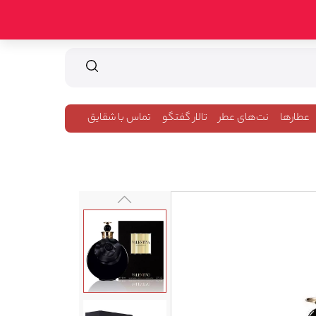
عطارها
نت‌های عطر
تالار گفتگو
تماس با شقایق