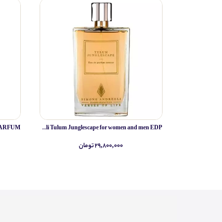
Simone Andreoli Tulum Junglescape for women and men EDP
۲۹,۸۰۰,۰۰۰ تومان