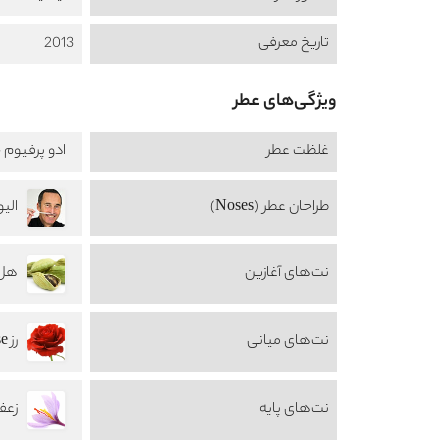
تاریخ معرفی
2013
ویژگی‌های عطر
غلظت عطر
ادو پرفیوم -  de Perfume
طراحان عطر (Noses)
الیویر
نت‌های آغازین
هل damom
نت‌های میانی
رز Rose
نت‌های پایه
زعفران 