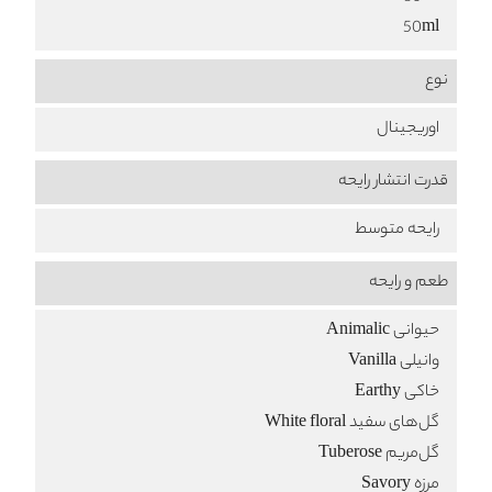
50ml
نوع
اوریجینال
قدرت انتشار رایحه
رایحه متوسط
طعم‌ و رایحه
حیوانی Animalic
وانیلی Vanilla
خاکی Earthy
گل‌های سفید White floral
گل‌مریم Tuberose
مرزه Savory