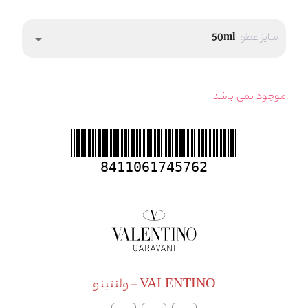
سایز عطر:
50ml
arrow_drop_down
موجود نمی باشد
8411061745762
VALENTINO - ولنتینو