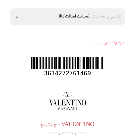
گارانتی و ضمانت:
ضمانت اصالت کالا
arrow_drop_down
موجود نمی باشد
3614272761469
VALENTINO - ولنتینو