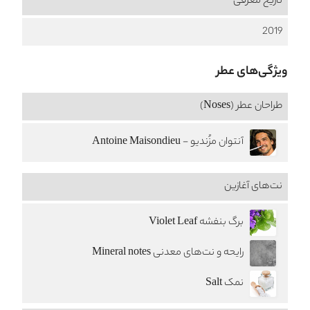
تاریخ معرفی
2019
ویژگی‌های عطر
طراحان عطر (Noses)
آنتوان مزُندیو - Antoine Maisondieu
نت‌های آغازین
برگ بنفشه Violet Leaf
رایحه و نت‌های معدنی Mineral notes
نمک Salt