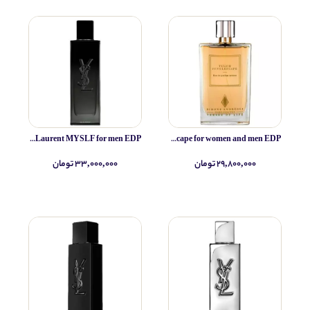
Yves Saint Laurent MYSLF for men EDP
Simone Andreoli Tulum Junglescape for women and men EDP
۲۹,۸۰۰,۰۰۰ تومان
۳۳,۰۰۰,۰۰۰ تومان