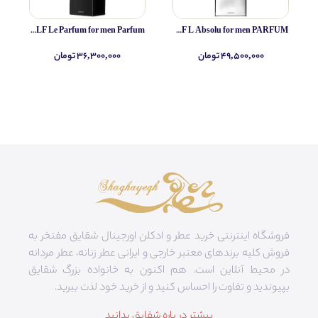
Yves Saint Laurent MYSLF Le Parfum for men Parfum
Yves Saint Laurent MYSLF L Absolu for men PARFUM
۴۹,۵۰۰,۰۰۰ تومان
۳۶,۳۰۰,۰۰۰ تومان
فروشگاه اینترنتی خرید عطر و ادکلن اورجینال شقایق مفتخر به
فروش کلیه برندهای معتبر خارجی و ایرانی عطر زنانه، عطر مردانه
در محیط آنلاین است. هم‌ اکنون به خانواده بزرگ شقایق
بپیوندید و تفاوت را احساس کنید و از خرید خود لذت ببرید.
بیشتر در باره شقایق بدانید