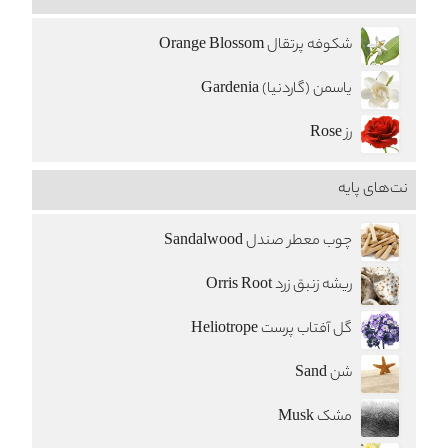
شکوفه پرتقال Orange Blossom
یاسمن (گاردنیا) Gardenia
رز Rose
نت‌های پایه
چوب معطر صندل Sandalwood
ریشه زنبق زرد Orris Root
گل آفتاب پرست Heliotrope
شن Sand
مشک Musk