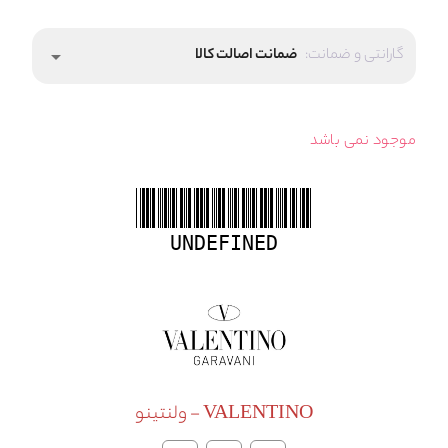
گارانتی و ضمانت:
ضمانت اصالت کالا
arrow_drop_down
موجود نمی باشد
UNDEFINED
VALENTINO - ولنتینو