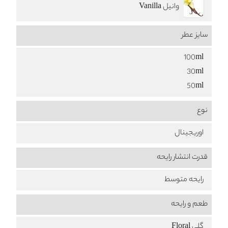
وانیل Vanilla
سایز عطر
100ml
30ml
50ml
نوع
اوریجینال
قدرت انتشار رایحه
رایحه متوسط
طعم‌ و رایحه
گلی Floral