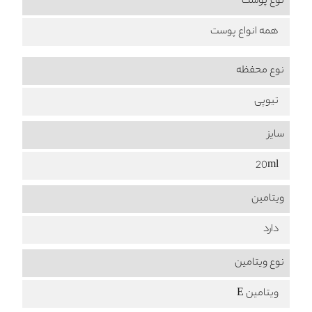
نوع پوست
همه انواع پوست
نوع محفظه
تیوپی
سایز
20ml
ویتامین
دارد
نوع ویتامین
ویتامین E