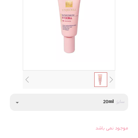
سایز:
20ml
arrow_drop_down
موجود نمی باشد