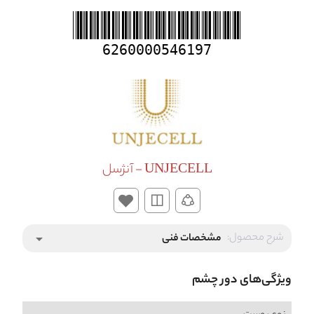
6260000546197
UNJECELL - آنژسل
شرح محصول:
مشخصات فنی
arrow_drop_down
ویژگی‌های دور چشم