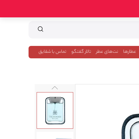
عطارها
نت‌های عطر
تالار گفتگو
تماس با شقایق