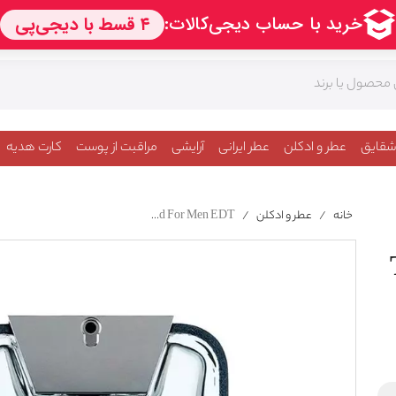
شقایق
عطر و ادکلن
عطر ایرانی
آرایشی
مراقبت از پوست
کارت هدیه
خانه
/
عطر و ادکلن
/
Trussardi Blue Land For Men EDT