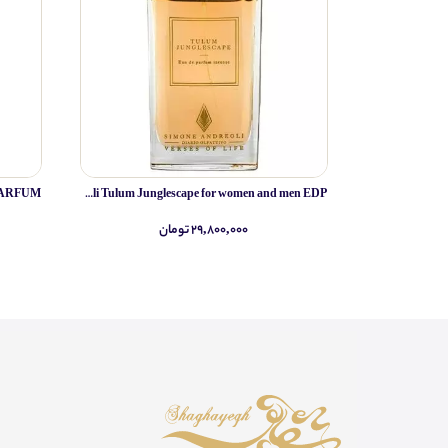
Simone Andreoli Tulum Junglescape for women and men EDP
۲۹,۸۰۰,۰۰۰ تومان