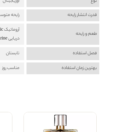
نوع
اوریجینال
قدرت انتشار رایحه
رایحه متوس
آروماتیک Aromatic
طعم‌ و رایحه
دریایی Marine
فصل استفاده
تابستان
بهترین زمان استفاده
مناسب روز