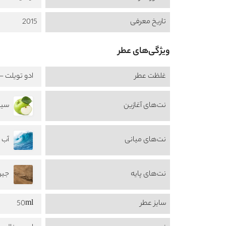
تاریخ معرفی
2015
ویژگی‌های عطر
غلظت عطر
ادو تویلت - au de Toilette
نت‌های آغازین
سیب e
نت‌های میانی
آب دریا 
نت‌های پایه
جیر uede
سایز عطر
50ml