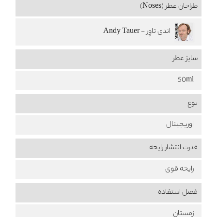
طراحان عطر (Noses)
اندی تاوِر - Andy Tauer
سایز عطر
50ml
نوع
اوریجینال
قدرت انتشار رایحه
رایحه قوی
فصل استفاده
زمستان