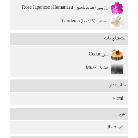
رز ژاپنی (هاماناسو) Rose Japanese (Hamanasu)
یاسمن (گاردنیا) Gardenia
نت‌های پایه
سرو Cedar
مشک Musk
سایز عطر
50ml
نوع
اوریجینال