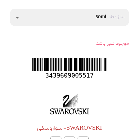
سایز عطر:
50ml
arrow_drop_down
موجود نمی باشد
3439609005517
SWAROVSKI- سواروسکی