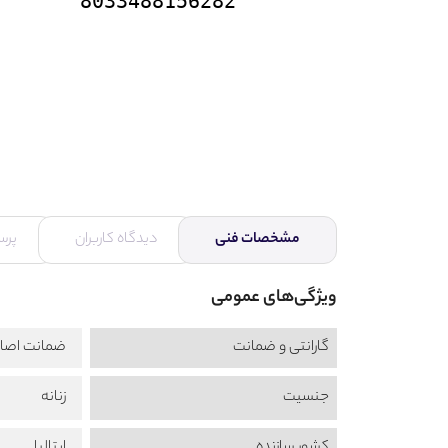
8033488156282
مشخصات فنی
دیدگاه کاربران
پرس
ویژگی‌های عمومی
گارانتی و ضمانت
ضمانت اصال
جنسیت
زنانه