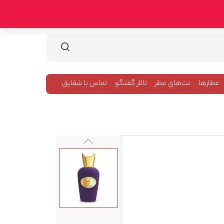
عطارها
نت‌های عطر
تالار گفتگو
تماس با شقایق