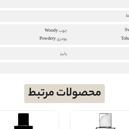
ط
چوب Woody
پودری Powdery
پاییز
محصولات مرتبط