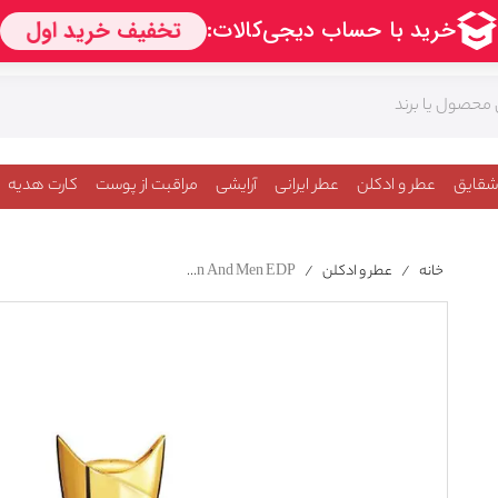
شقایق
عطر و ادکلن
عطر ایرانی
آرایشی
مراقبت از پوست
کارت هدیه
خانه
/
عطر و ادکلن
/
Sospiro Perfumes Ensemble For Women And Men EDP