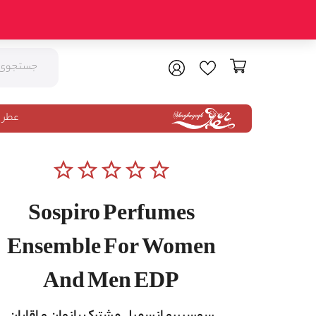
عطر 
star_border
star_border
star_border
star_border
star_border
Sospiro Perfumes
Ensemble For Women
And Men EDP