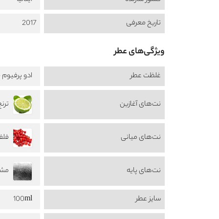
کشور سازنده
ایتالیا
تاریخ معرفی
2017
ویژگی‌های عطر
غلظت عطر
ادو پرفیوم -  de Perfume
نت‌های آغازین
ترنج amot
نت‌های میانی
فلفل ص
نت‌های پایه
مشک 
سایز عطر
100ml