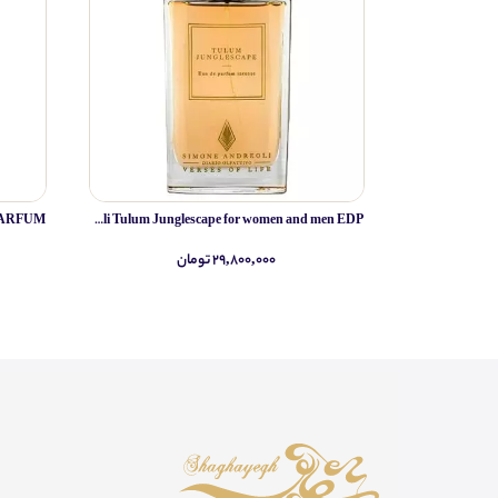
Simone Andreoli Tulum Junglescape for women and men EDP
۲۹,۸۰۰,۰۰۰ تومان