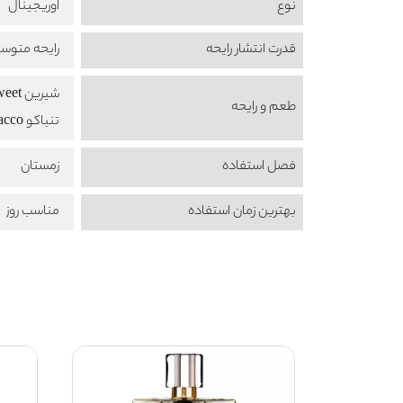
نوع
اوریجینال
قدرت انتشار رایحه
رایحه متوس
شیرین Sweet
طعم‌ و رایحه
تنباکو Tobacco
فصل استفاده
زمستان
بهترین زمان استفاده
مناسب روز