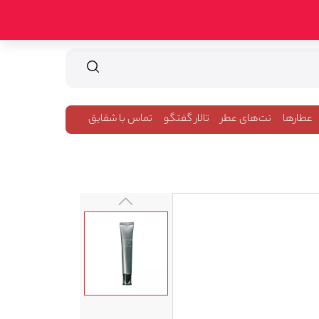
عطارها
نت‌های عطر
تالار گفتگو
تماس با شقایق