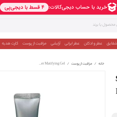
شقایق
عطر و ادکلن
عطر ایرانی
آرایشی
مراقبت از پوست
کارت هدیه
خانه
/
مراقبت از پوست
/
Shiseido Man Anti Shine Refresher Matifying Gel