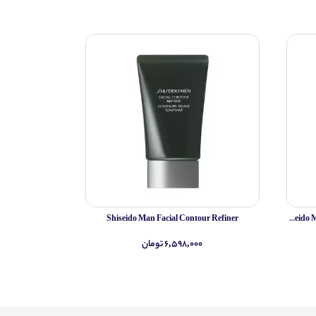
Shiseido Man Facial Contour Refiner
Shiseido Man Energizing Formula Anti Fatigue Gel
۶,۵۹۸,۰۰۰ تومان