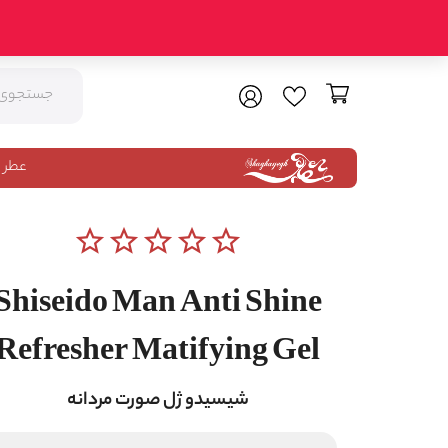
عطر 
star_border
star_border
star_border
star_border
star_border
Shiseido Man Anti Shine
Refresher Matifying Gel
شیسیدو ژل صورت مردانه