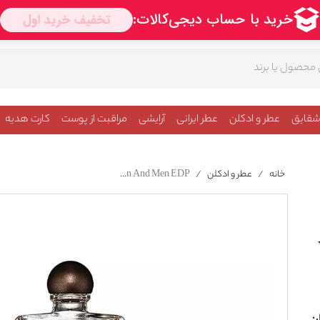
شقایق
عطر و ادکلن
عطر ایرانی
آرایشی
مراقبت از پوست
کارت هدیه
خانه
/
عطر و ادکلن
/
Serge Lutens Un Bois Vanille For Women And Men EDP