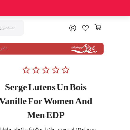
عطر 
star_border
star_border
star_border
star_border
star_border
Serge Lutens Un Bois
Vanille For Women And
Men EDP