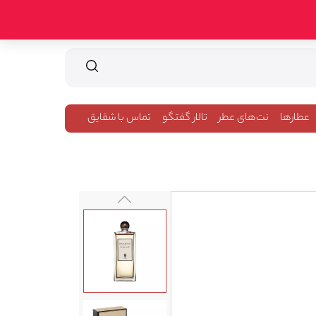
عطارها
نت‌های عطر
تالار گفتگو
تماس با شقایق