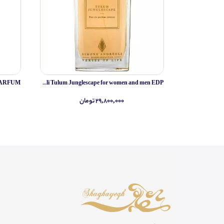
Simone Andreoli Tulum Junglescape for women and men EDP
۲۹,۸۰۰,۰۰۰ تومان