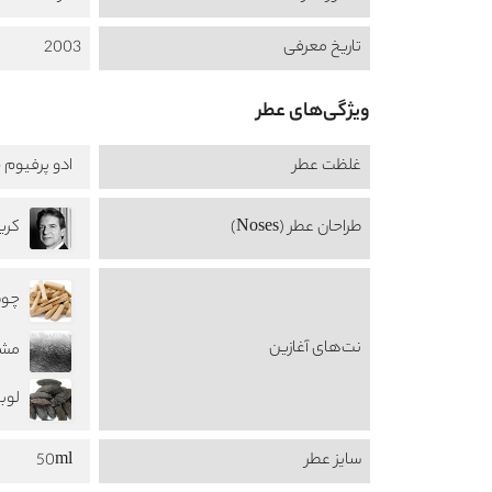
تاریخ معرفی
2003
ویژگی‌های عطر
غلظت عطر
ادو پرفیوم -  de Perfume
طراحان عطر (Noses)
چوب 
نت‌های آغازین
مشک 
لوبیای
سایز عطر
50ml