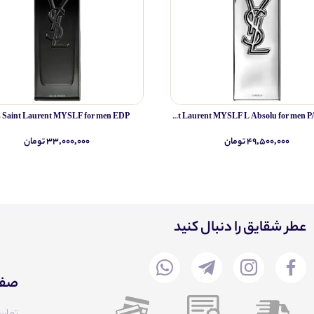
s Saint Laurent MYSLF for men EDP
Yves Saint Laurent MYSLF L Absolu for men PARFUM
۴۹,۵۰۰,۰۰۰ تومان
۳۳,۰۰۰,۰۰۰ تومان
عطر شقایق را دنبال کنید
صفح