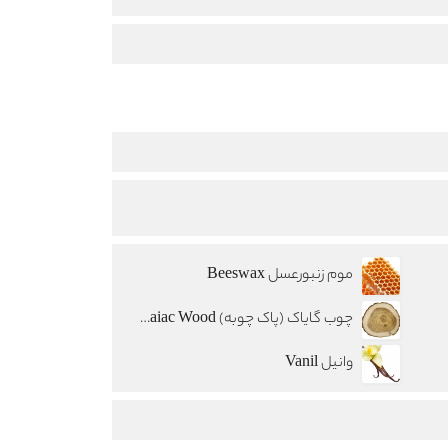
موم زنبورعسل Beeswax
چوب گایاک (پاک چوبه) Guaiac Wood
وانیل Vanil