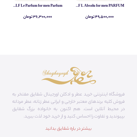
Yves Saint Laurent MYSLF Le Parfum for men Parfum
Yves Saint Laurent MYSLF L Absolu for men PARFUM
۴۹,۵۰۰,۰۰۰ تومان
۳۶,۳۰۰,۰۰۰ تومان
فروشگاه اینترنتی خرید عطر و ادکلن اورجینال شقایق مفتخر به
فروش کلیه برندهای معتبر خارجی و ایرانی عطر زنانه، عطر مردانه
در محیط آنلاین است. هم‌ اکنون به خانواده بزرگ شقایق
بپیوندید و تفاوت را احساس کنید و از خرید خود لذت ببرید.
بیشتر در باره شقایق بدانید