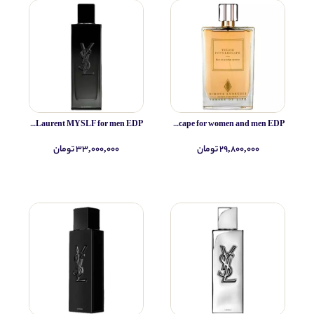
Yves Saint Laurent MYSLF for men EDP
Simone Andreoli Tulum Junglescape for women and men EDP
۲۹,۸۰۰,۰۰۰ تومان
۳۳,۰۰۰,۰۰۰ تومان