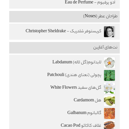
ادو پرفیوم - Eau de Perfume
طراحان عطر (Noses)
کریستوفر شلدریک - Christopher Sheldrake
نت‌های آغازین
لابدانوم(گل لاله) Labdanum
پچولی (نعنای هندی) Patchouli
گل‌های سفید White Flowers
هل Cardamom
گالبانوم Galbanum
غلاف کاکائو Cacao Pod