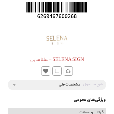
6269467600268
SELENA SIGN - سلنا ساین
شرح محصول:
مشخصات فنی
arrow_drop_down
ویژگی‌های عمومی
گارانتی و ضمانت