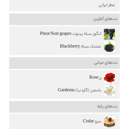
عطر ایرانی
نت‌های آغازین
انگور سیاه پینوت Pinot Noir grapes
تمشک سیاه Blackberry
نت‌های میانی
رز Rose
یاسمن (گاردنیا) Gardenia
نت‌های پایه
سرو Cedar