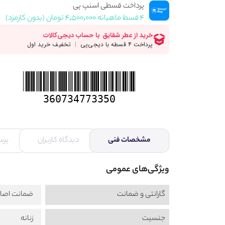
پرداخت قسطی اسنپ پی
۴ قسط ماهیانه ۴,۵۰۰,۰۰۰ تومان (بدون کارمزد)
360734773350
مشخصات فنی
دیدگاه کاربران
پرس
ویژگی‌های عمومی
گارانتی و ضمانت
ضمانت اصال
جنسیت
زنانه