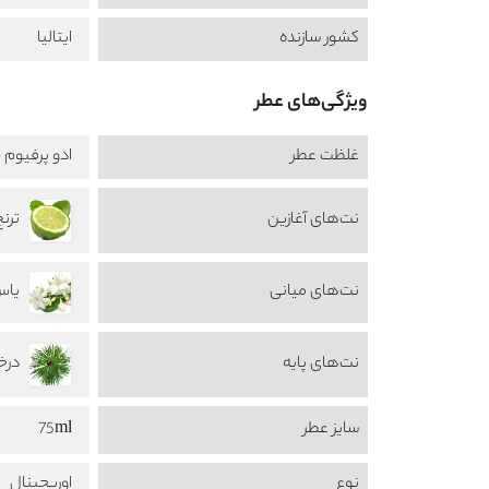
کشور سازنده
ایتالیا
ویژگی‌های عطر
غلظت عطر
ادو پرفیوم -  de Perfume
نت‌های آغازین
ترنج amot
نت‌های میانی
یاس س
نت‌های پایه
درخت ک
سایز عطر
75ml
نوع
اوریجینال