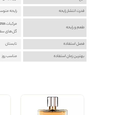
قدرت انتشار رایحه
رایحه متوس
مرکبات Citrus
طعم‌ و رایحه
گل‌های سفید  floral
فصل استفاده
تابستان
بهترین زمان استفاده
مناسب روز