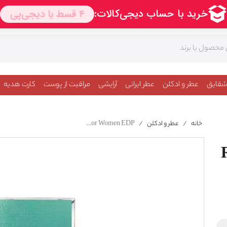
شقایق
عطر و ادکلن
عطر ایرانی
آرایشی
مراقبت از پوست
کارت هدیه
خانه
/
عطر و ادکلن
/
Roberto Cavalli Paradiso For Women EDP