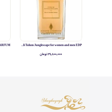
Simone Andreoli Tulum Junglescape for women and men EDP
۲۹,۸۰۰,۰۰۰ تومان