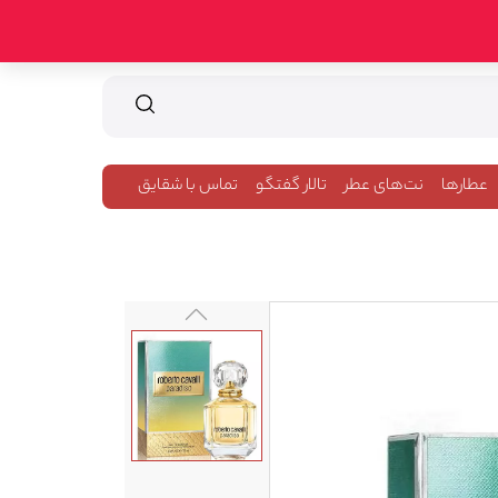
عطارها
نت‌های عطر
تالار گفتگو
تماس با شقایق