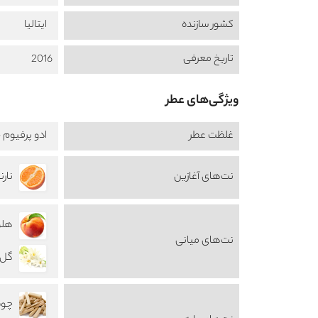
کشور سازنده
ایتالیا
تاریخ معرفی
2016
ویژگی‌های عطر
غلظت عطر
ادو پرفیوم -  de Perfume
نت‌های آغازین
نارنگی 
هلو ch
نت‌های میانی
گل مری
چوب 