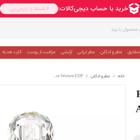
شقایق
عطر و ادکلن
عطر ایرانی
آرایشی
مراقبت از پوست
کارت هدیه
خانه
/
عطر و ادکلن
/
Roberto Cavalli Paradiso Azzurro For Women EDP