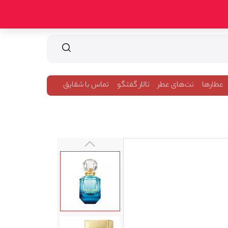
عطارها
نت‌های عطر
تالار گفتگو
تماس با شقایق