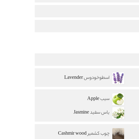
اسطوخودوس Lavender
سیب Apple
یاس سفید Jasmine
چوب کشمیر Cashmir wood