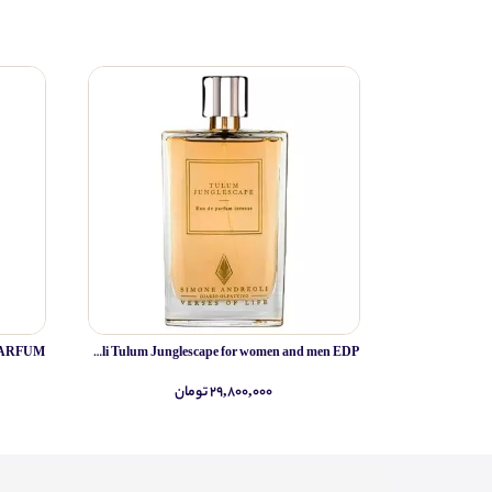
Simone Andreoli Tulum Junglescape for women and men EDP
۲۹,۸۰۰,۰۰۰ تومان