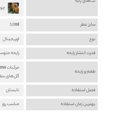
نت‌های پایه
چوب عن
سایز عطر
50ml
نوع
اوریجینال
قدرت انتشار رایحه
رایحه متوس
مرکبات Citrus
طعم‌ و رایحه
گل‌های سفید  floral
فصل استفاده
تابستان
بهترین زمان استفاده
مناسب روز