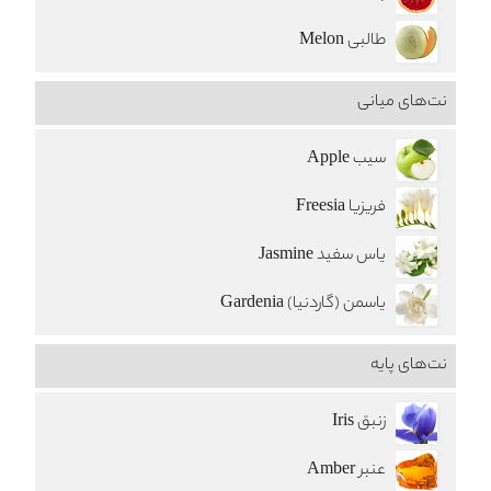
طالبی Melon
نت‌های میانی
سیب Apple
فریزیا Freesia
یاس سفید Jasmine
یاسمن (گاردنیا) Gardenia
نت‌های پایه
زنبق Iris
عنبر Amber