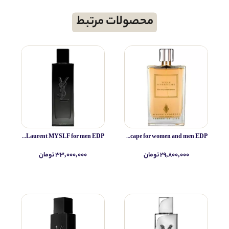
محصولات مرتبط
Yves Saint Laurent MYSLF for men EDP
Simone Andreoli Tulum Junglescape for women and men EDP
۲۹,۸۰۰,۰۰۰ تومان
۳۳,۰۰۰,۰۰۰ تومان