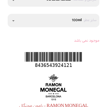
گارانتی و ضمانت:
ضمانت اصالت کالا
arrow_drop_down
سایز عطر:
100ml
arrow_drop_down
موجود نمی باشد
8436543924121
RAMON MONEGAL - رامون مونِگال