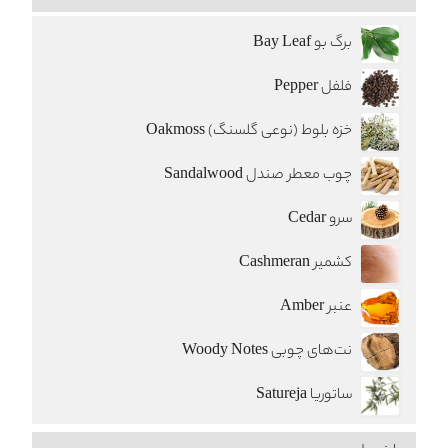
برگ بو Bay Leaf
فلفل Pepper
خزه بلوط (نوعی گلسنگ) Oakmoss
چوب معطر صندل Sandalwood
سرو Cedar
کشمیر Cashmeran
عنبر Amber
نت‌های چوبی Woody Notes
ساتوریا Satureja