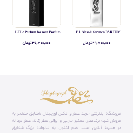
Yves Saint Laurent MYSLF Le Parfum for men Parfum
Yves Saint Laurent MYSLF L Absolu for men PARFUM
۴۹,۵۰۰,۰۰۰ تومان
۳۶,۳۰۰,۰۰۰ تومان
فروشگاه اینترنتی خرید عطر و ادکلن اورجینال شقایق مفتخر به
فروش کلیه برندهای معتبر خارجی و ایرانی عطر زنانه، عطر مردانه
در محیط آنلاین است. هم‌ اکنون به خانواده بزرگ شقایق