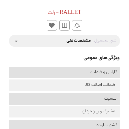
RALLET - رلت
شرح محصول:
مشخصات فنی
arrow_drop_down
ویژگی‌های عمومی
گارانتی و ضمانت
ضمانت اصالت کالا
جنسیت
مشترک زنان و مردان
کشور سازنده