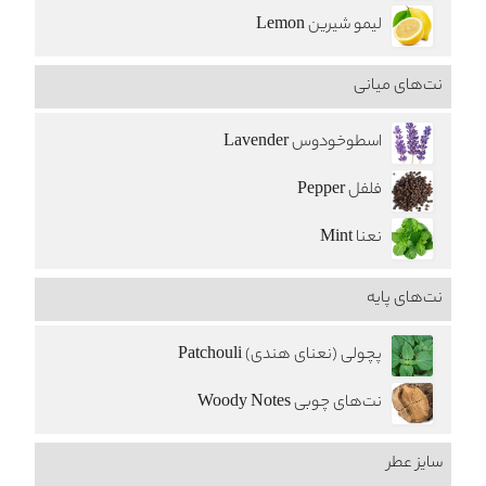
لیمو شیرین Lemon
نت‌های میانی
اسطوخودوس Lavender
فلفل Pepper
نعنا Mint
نت‌های پایه
پچولی (نعنای هندی) Patchouli
نت‌های چوبی Woody Notes
سایز عطر