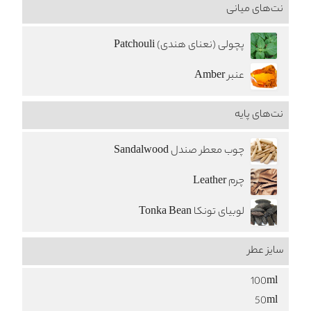
نت‌های میانی
پچولی (نعنای هندی) Patchouli
عنبر Amber
نت‌های پایه
چوب معطر صندل Sandalwood
چرم Leather
لوبیای تونکا Tonka Bean
سایز عطر
100ml
50ml