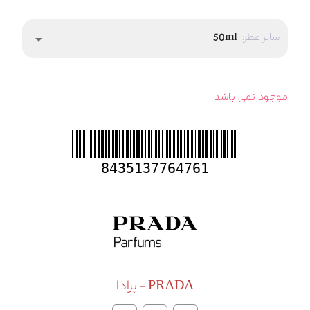
سایز عطر:
50ml
arrow_drop_down
موجود نمی باشد
8435137764761
PRADA - پرادا