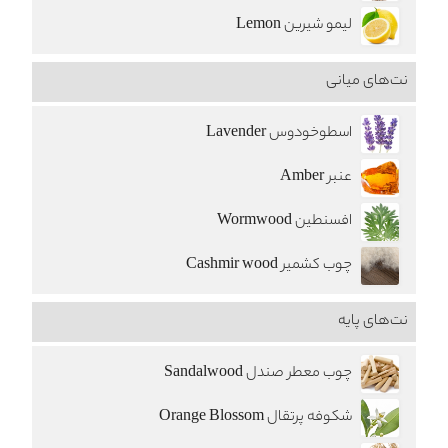
لیمو شیرین Lemon
نت‌های میانی
اسطوخودوس Lavender
عنبر Amber
افسنطین Wormwood
چوب کشمیر Cashmir wood
نت‌های پایه
چوب معطر صندل Sandalwood
شکوفه پرتقال Orange Blossom