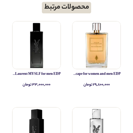
محصولات مرتبط
Yves Saint Laurent MYSLF for men EDP
Simone Andreoli Tulum Junglescape for women and men EDP
۲۹,۸۰۰,۰۰۰ تومان
۳۳,۰۰۰,۰۰۰ تومان