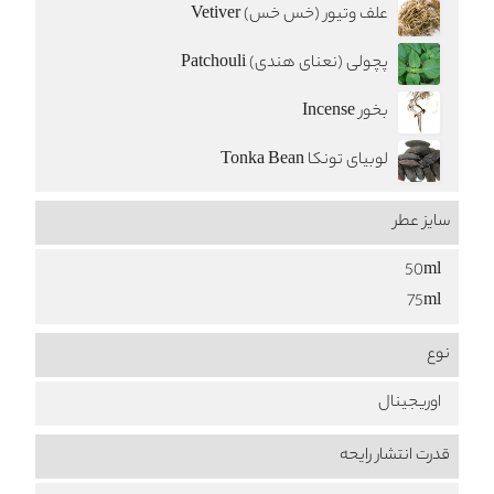
علف وتیور (خس خس) Vetiver
پچولی (نعنای هندی) Patchouli
بخور Incense
لوبیای تونکا Tonka Bean
سایز عطر
50ml
75ml
نوع
اوریجینال
قدرت انتشار رایحه