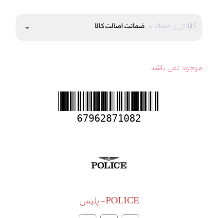
گارانتی و ضمانت:
ضمانت اصالت کالا
arrow_drop_down
موجود نمی باشد
67962871082
POLICE- پلیس