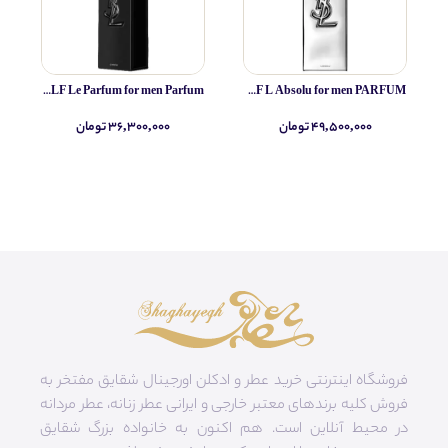
Yves Saint Laurent MYSLF Le Parfum for men Parfum
Yves Saint Laurent MYSLF L Absolu for men PARFUM
۴۹,۵۰۰,۰۰۰ تومان
۳۶,۳۰۰,۰۰۰ تومان
فروشگاه اینترنتی خرید عطر و ادکلن اورجینال شقایق مفتخر به
فروش کلیه برندهای معتبر خارجی و ایرانی عطر زنانه، عطر مردانه
در محیط آنلاین است. هم‌ اکنون به خانواده بزرگ شقایق