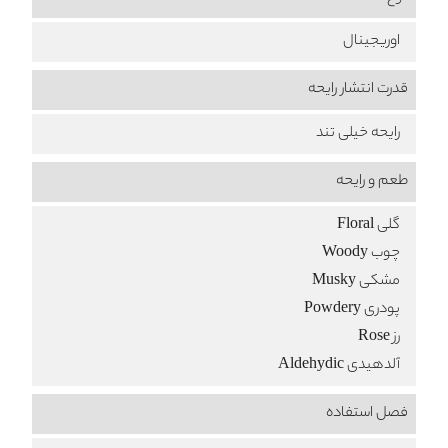
اوریجینال
قدرت انتشار رایحه
رایحه خیلی تند
طعم‌ و رایحه
گلی Floral
چوب Woody
مشکی Musky
پودری Powdery
رز Rose
آلدهیدی Aldehydic
فصل استفاده