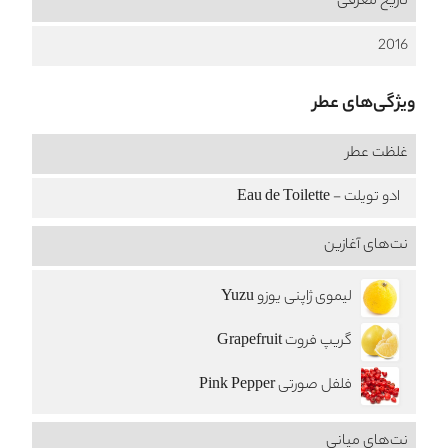
تاریخ معرفی
2016
ویژگی‌های عطر
غلظت عطر
ادو تویلت - Eau de Toilette
نت‌های آغازین
لیموی ژاپنی یوزو Yuzu
گریپ فروت Grapefruit
فلفل صورتی Pink Pepper
نت‌های میانی