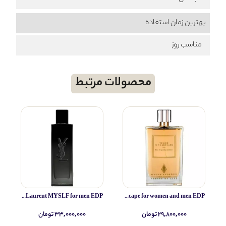
بهترین زمان استفاده
مناسب روز
محصولات مرتبط
Yves Saint Laurent MYSLF for men EDP
Simone Andreoli Tulum Junglescape for women and men EDP
۲۹,۸۰۰,۰۰۰ تومان
۳۳,۰۰۰,۰۰۰ تومان