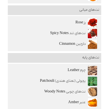
نت‌های میانی
رز Rose
نت‌های تند Spicy Notes
دارچین Cinnamon
نت‌های پایه
چرم Leather
پچولی (نعنای هندی) Patchouli
نت‌های چوبی Woody Notes
عنبر Amber