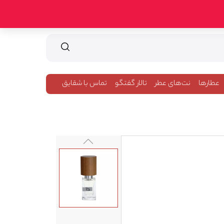
عطارها
نت‌های عطر
تالار گفتگو
تماس با شقایق