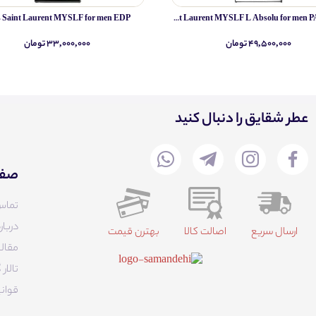
s Saint Laurent MYSLF for men EDP
Yves Saint Laurent MYSLF L Absolu for men PARFUM
۴۹,۵۰۰,۰۰۰ تومان
۳۳,۰۰۰,۰۰۰ تومان
عطر شقایق را دنبال کنید
صفح
تماس
دربار
ارسال سریع
اصالت کالا
بهترن قیمت
مقالا
تالا
قوانی