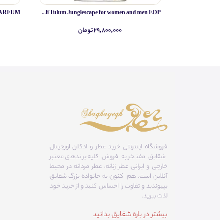
Simone Andreoli Tulum Junglescape for women and men EDP
۲۹,۸۰۰,۰۰۰ تومان
فروشگاه اینترنتی خرید عطر و ادکلن اورجینال
شقایق مفتخر به فروش کلیه برندهای معتبر
خارجی و ایرانی عطر زنانه، عطر مردانه در محیط
آنلاین است. هم‌ اکنون به خانواده بزرگ شقایق
بپیوندید و تفاوت را احساس کنید و از خرید خود
لذت ببرید.
بیشتر در باره شقایق بدانید