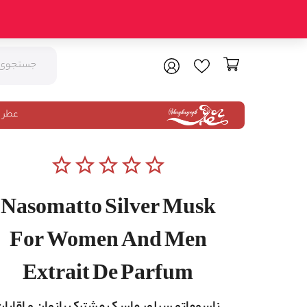
عطر 
star_border
star_border
star_border
star_border
star_border
Nasomatto Silver Musk
For Women And Men
Extrait De Parfum