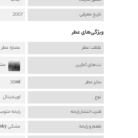
کشور سازنده
ایتالیا
تاریخ معرفی
2007
ویژگی‌های عطر
غلظت عطر
عصاره عطر - rait Perfume
نت‌های آغازین
مشک 
سایز عطر
30ml
نوع
اوریجینال
قدرت انتشار رایحه
رایحه متوس
طعم‌ و رایحه
مشکی Musky