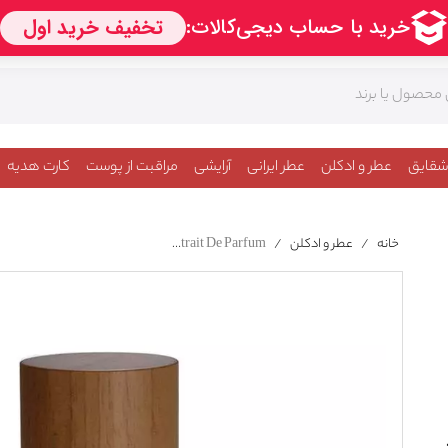
شقایق
عطر و ادکلن
عطر ایرانی
آرایشی
مراقبت از پوست
کارت هدیه
خانه
/
عطر و ادکلن
/
Nasomatto Silver Musk For Women And Men Extrait De Parfum