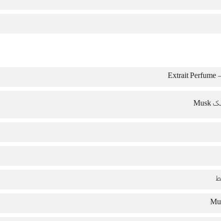
Ext
Musk
ط