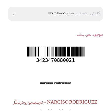
گارانتی و ضمانت:
ضمانت اصالت کالا
arrow_drop_down
موجود نمی باشد
3423470880021
NARCISO RODRIGUEZ - نارسیسو رودریگز