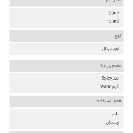
سایز عطر
50ml
100ml
نوع
اوریجینال
طعم‌ و رایحه
تند Spicy
گرم Warm
فصل استفاده
پاییز
زمستان