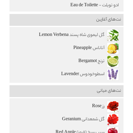
ادو تویلت - Eau de Toilette
نت‌های آغازین
گل لیموی شاه پسند Lemon Verbena
آناناس Pineapple
ترنج Bergamot
اسطوخودوس Lavender
نت‌های میانی
رز Rose
گل شمعدانی Geranium
سیب سرخ (قرمز) Red Apple