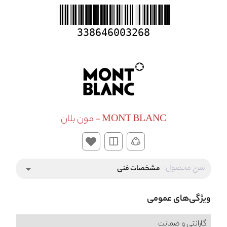
338646003268
MONT BLANC - مون بلان
شرح محصول:
مشخصات فنی
arrow_drop_down
ویژگی‌های عمومی
گارانتی و ضمانت