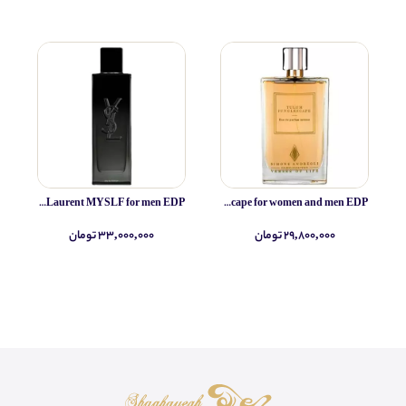
Yves Saint Laurent MYSLF for men EDP
Simone Andreoli Tulum Junglescape for women and men EDP
۲۹,۸۰۰,۰۰۰ تومان
۳۳,۰۰۰,۰۰۰ تومان