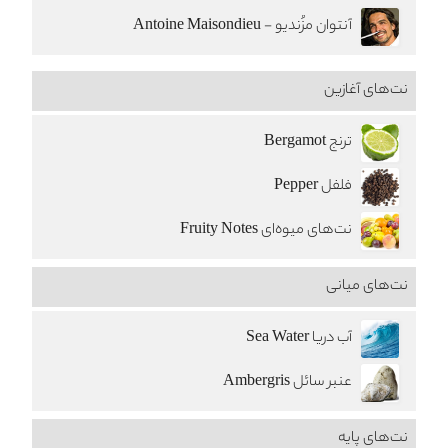
آنتوان مزُندیو - Antoine Maisondieu
نت‌های آغازین
ترنج Bergamot
فلفل Pepper
نت‌های میوه‌ای Fruity Notes
نت‌های میانی
آب دریا Sea Water
عنبر سائل Ambergris
نت‌های پایه