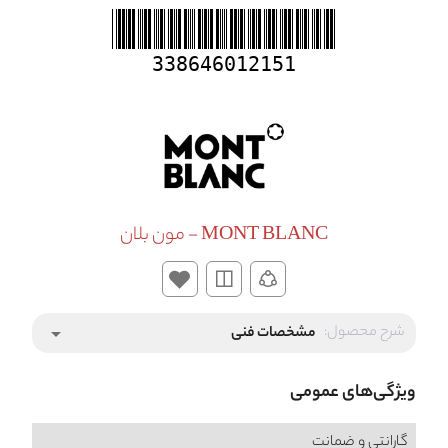
338646012151
MONT BLANC - مون بلان
شرح محصول:
مشخصات فنی
arrow_drop_down
ویژگی‌های عمومی
گارانتی و ضمانت