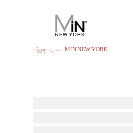
MIN NEW YORK - مین‌نیو‌یورک