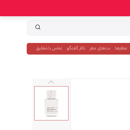
عطارها
نت‌های عطر
تالار گفتگو
تماس با شقایق