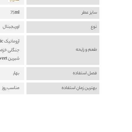
سایز عطر
75ml
نوع
اوریجینال
آروماتیک Aromatic
طعم‌ و رایحه
جنگلی خزه‌دار sy
شیرین Sweet
فصل استفاده
بهار
بهترین زمان استفاده
مناسب روز