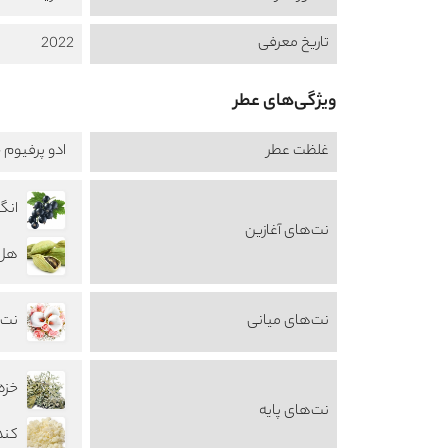
تاریخ معرفی
2022
ویژگی‌های عطر
غلظت عطر
ادو پرفیوم -  de Perfume
انگور 
نت‌های آغازین
هل damom
نت‌های میانی
نت‌های
خزه 
نت‌های پایه
کندر رومی