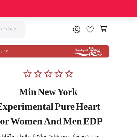
عطر 
star_border
star_border
star_border
star_border
star_border
Min New York
Experimental Pure Heart
or Women And Men EDP