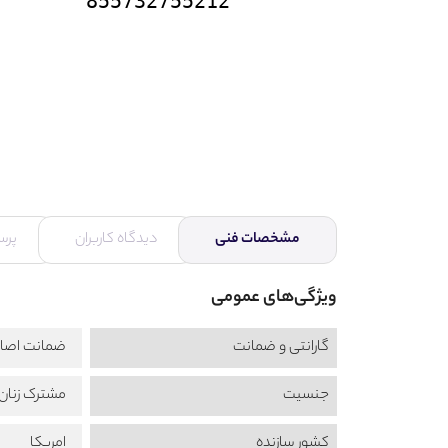
855732755212
مشخصات فنی
دیدگاه کاربران
پرس
ویژگی‌های عمومی
گارانتی و ضمانت
ضمانت اصال
جنسیت
مشترک زنان 
کشور سازنده
امریکا