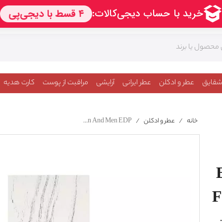
شقایق
عطر و ادکلن
عطر ایرانی
آرایشی
مراقبت از پوست
کارت هدیه
خانه
/
عطر و ادکلن
/
Min New York Experimental Pure Heart For Women And Men EDP
F