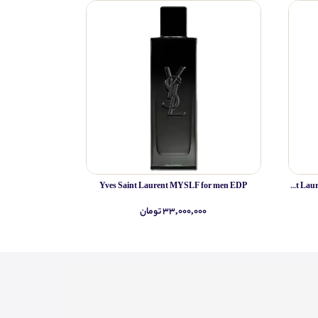
Yves Saint Laurent MYSLF for men EDP
Yves Saint Laurent MYSLF L Absolu for men PARFUM
۳۳,۰۰۰,۰۰۰ تومان
۰۰