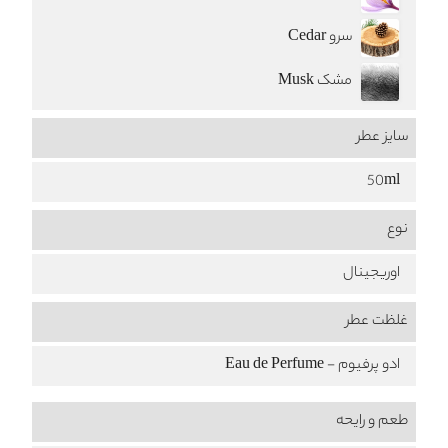
سرو Cedar
مشک Musk
سایز عطر
50ml
نوع
اوریجینال
غلظت عطر
ادو پرفیوم - Eau de Perfume
طعم‌ و رایحه