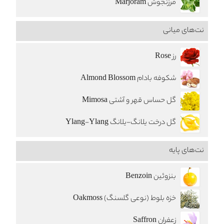
مرزنجوش Marjoram
نت‌های میانی
رز Rose
شکوفه بادام Almond Blossom
گل حساس قهر و آشتی Mimosa
گل درخت یلانگ-یلانگ Ylang-Ylang
نت‌های پایه
بنزوئین Benzoin
خزه بلوط (نوعی گلسنگ) Oakmoss
زعفران Saffron