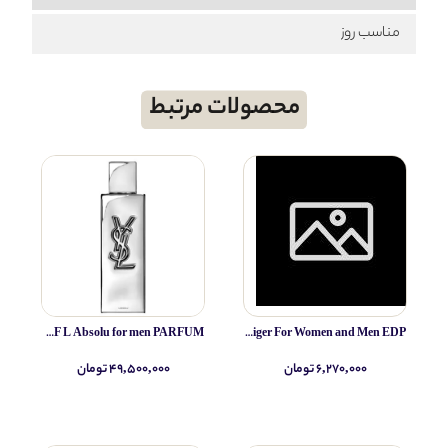
مناسب روز
محصولات مرتبط
Yves Saint Laurent MYSLF L Absolu for men PARFUM
IRIB Espigan (altamir) Papilo tiger For Women and Men EDP
۶,۲۷۰,۰۰۰ تومان
۴۹,۵۰۰,۰۰۰ تومان