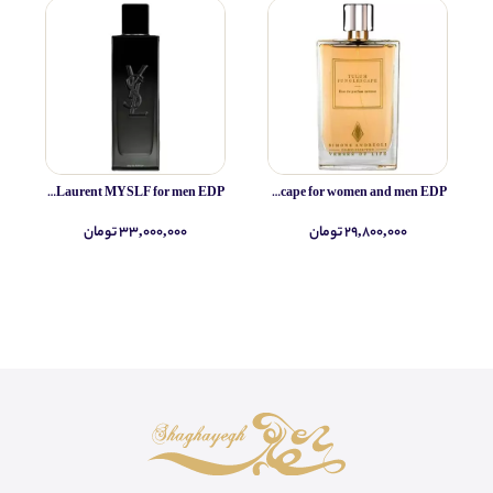
Yves Saint Laurent MYSLF for men EDP
Simone Andreoli Tulum Junglescape for women and men EDP
۲۹,۸۰۰,۰۰۰ تومان
۳۳,۰۰۰,۰۰۰ تومان