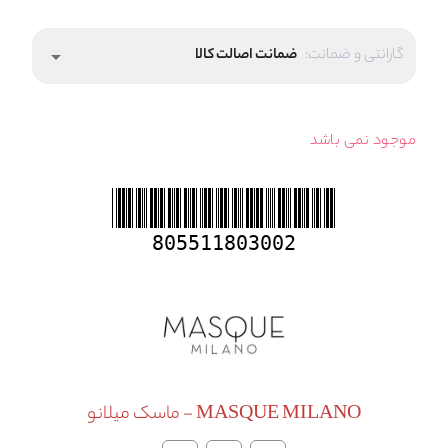
گارانتی و ضمانت:
ضمانت اصالت کالا
arrow_drop_down
موجود نمی باشد
805511803002
MASQUE MILANO - ماسک میلانو