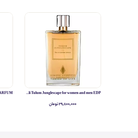
Simone Andreoli Tulum Junglescape for women and men EDP
۲۹,۸۰۰,۰۰۰ تومان