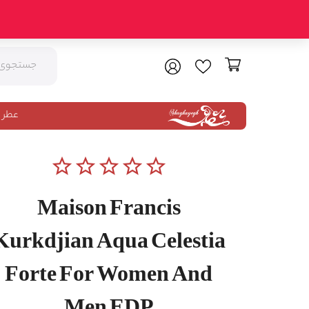
عطر 
star_border
star_border
star_border
star_border
star_border
Maison Francis
Kurkdjian Aqua Celestia
Forte For Women And