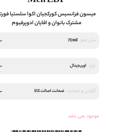
Men EDP
میسون فرانسیس کورکجیان اکوا سلستیا فورت
مشترک بانوان و اقایان ادوپرفیوم
سایز عطر:
70ml
_drop_down
نوع:
اوریجینال
_drop_down
گارانتی و ضمانت:
ضمانت اصالت کالا
_drop_down
موجود نمی باشد