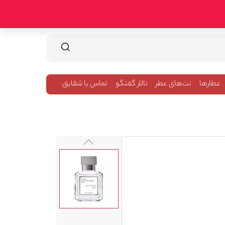
عطارها
نت‌های عطر
تالار گفتگو
تماس با شقایق