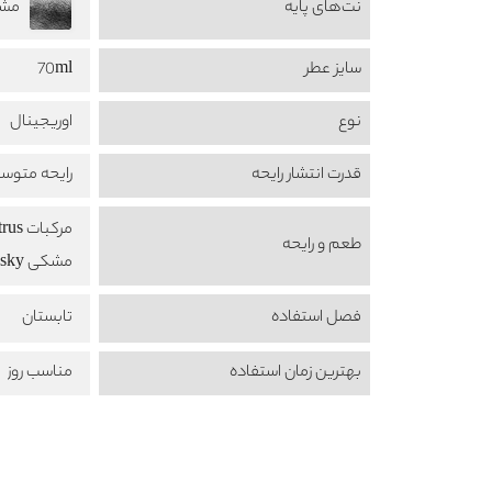
نت‌های پایه
مشک 
سایز عطر
70ml
نوع
اوریجینال
قدرت انتشار رایحه
رایحه متوس
مرکبات Citrus
طعم‌ و رایحه
مشکی Musky
فصل استفاده
تابستان
بهترین زمان استفاده
مناسب روز