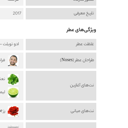
کشور سازنده
فرانسه
تاریخ معرفی
2017
ویژگی‌های عطر
غلظت عطر
ادو تویلت - au de Toilette
طراحان عطر (Noses)
نعنا t
نت‌های آغازین
لیمو
نت‌های میانی
رز Rose