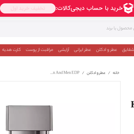
شقایق
عطر و ادکلن
عطر ایرانی
آرایشی
مراقبت از پوست
کارت هدیه
خانه
/
عطر و ادکلن
/
Maison Francis Kurkdjian Aqua Celestia Forte For Women And Men EDP