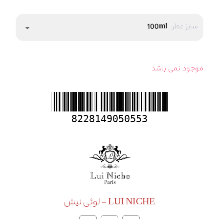
سایز عطر:
100ml
arrow_drop_down
موجود نمی باشد
8228149050553
LUI NICHE - لوئی نیش