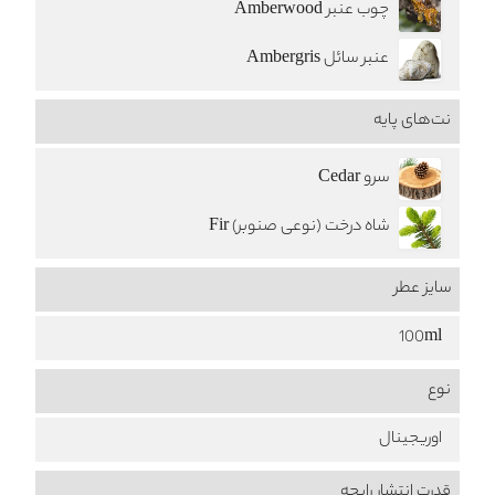
چوب عنبر Amberwood
عنبر سائل Ambergris
نت‌های پایه
سرو Cedar
شاه درخت (نوعی صنوبر) Fir
سایز عطر
100ml
نوع
اوریجینال
قدرت انتشار رایحه