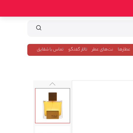
عطارها
نت‌های عطر
تالار گفتگو
تماس با شقایق