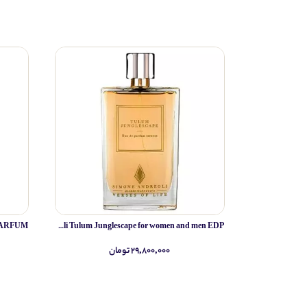
Simone Andreoli Tulum Junglescape for women and men EDP
۲۹,۸۰۰,۰۰۰ تومان