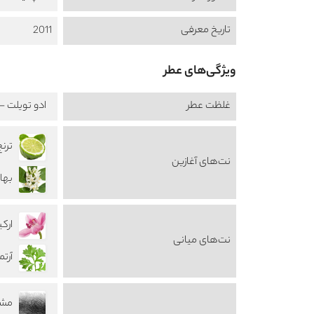
تاریخ معرفی
2011
ویژگی‌های عطر
غلظت عطر
ادو تویلت - au de Toilette
ترنج amot
نت‌های آغازین
بهار ن
ارکید d
نت‌های میانی
آرتمی
مشک 