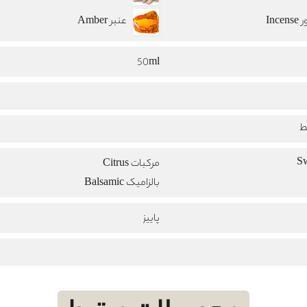
Ince
عنبر Amber
50ml
ط
مرکبات Citrus
بالزامیک Balsamic
پاییز