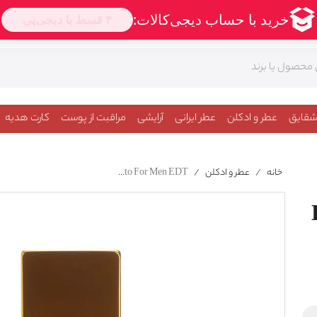
شقایق
عطر و ادکلن
عطر ایرانی
آرایشی
مراقبت از پوست
کارت هدیه
خانه
/
عطر و ادکلن
/
Loewe Solo Absoluto For Men EDT