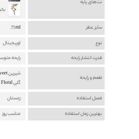
نت‌های پایه
بخور nse
سایز عطر
75ml
نوع
اوریجینال
قدرت انتشار رایحه
رایحه متوس
شیرین Sweet
طعم‌ و رایحه
گلی Floral
فصل استفاده
زمستان
بهترین زمان استفاده
مناسب روز