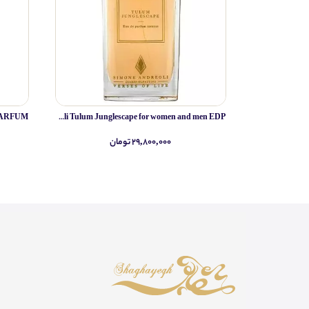
Simone Andreoli Tulum Junglescape for women and men EDP
۲۹,۸۰۰,۰۰۰ تومان