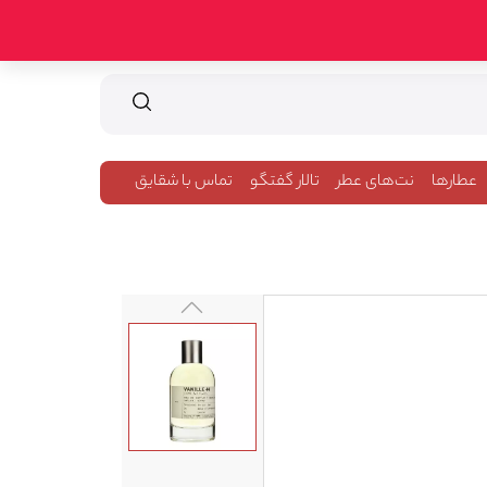
عطارها
نت‌های عطر
تالار گفتگو
تماس با شقایق