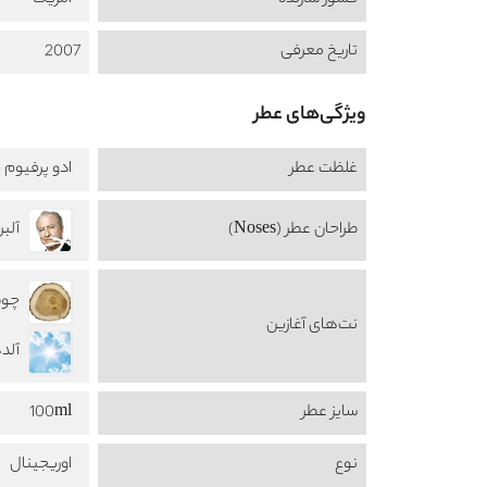
کشور سازنده
امریکا
تاریخ معرفی
2007
ویژگی‌های عطر
غلظت عطر
ادو پرفیوم -  de Perfume
طراحان عطر (Noses)
آلبرتو 
نت‌های آغازین
سایز عطر
100ml
نوع
اوریجینال