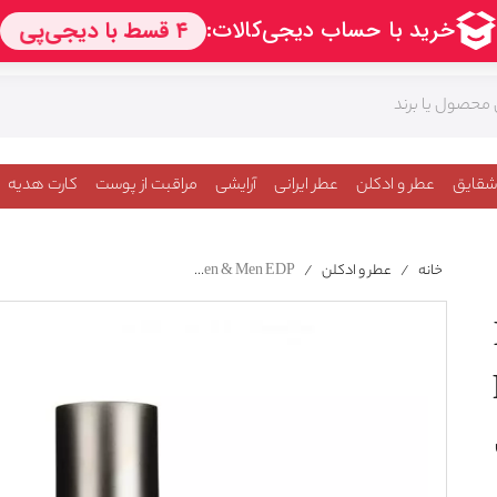
شقایق
عطر و ادکلن
عطر ایرانی
آرایشی
مراقبت از پوست
کارت هدیه
خانه
/
عطر و ادکلن
/
Le Labo Vanille 44 Paris For Women & Men EDP