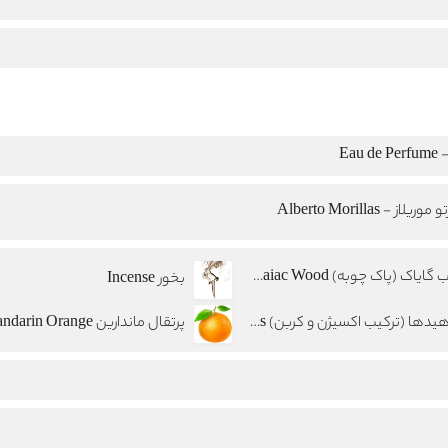
Eau
موریلاز - Alberto Morillas
چوب گایاک (پاک چوبه) Guaiac Wood
بخور Incense
آلدهیدها (ترکیب اکسیژن و کربن) Aldehydes
پرتقال ماندارین Mandarin Orange