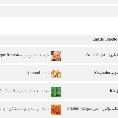
E
یپو - Anne Flipo
ا Magnolia
بادام Almond
Iri
پچولی (نعنای هندی) Patchouli
ت پرالین (آجیل سوخته) Praline