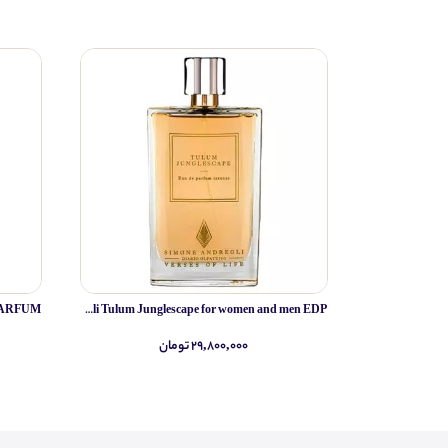
Simone Andreoli Tulum Junglescape for women and men EDP
۲۹,۸۰۰,۰۰۰ تومان