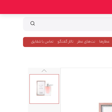
عطارها
نت‌های عطر
تالار گفتگو
تماس با شقایق