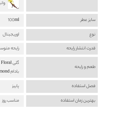
وانیل a
سایز عطر
100ml
نوع
اوریجینال
قدرت انتشار رایحه
رایحه متوس
گلی Floral
طعم‌ و رایحه
بادام Almond
فصل استفاده
پاییز
بهترین زمان استفاده
مناسب روز