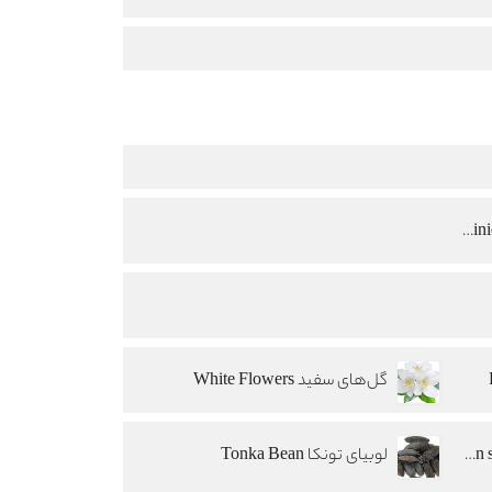
دومینیک روپیون - Dominique Ropion
گل‌های سفید White Flowers
پولکی رشته‌ای (رشته شکر) Spun sugar
لوبیای تونکا Tonka Bean