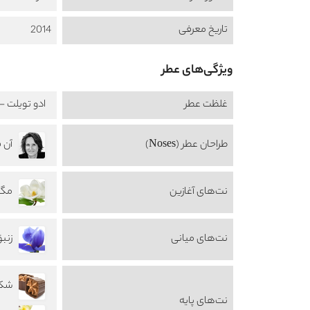
تاریخ معرفی
2014
ویژگی‌های عطر
غلظت عطر
ادو تویلت - au de Toilette
طراحان عطر (Noses)
آن فیل
نت‌های آغازین
مگنولی
نت‌های میانی
زنبق s
شکلا
نت‌های پایه