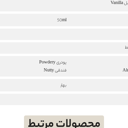
Vanill
50ml
ط
پودری Powdery
فندقی Nutty
بهار
محصولات مرتبط