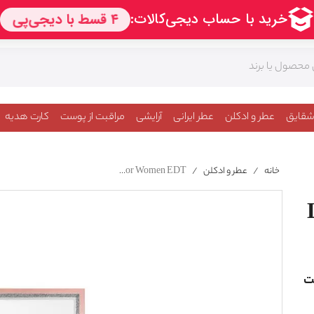
شقایق
عطر و ادکلن
عطر ایرانی
آرایشی
مراقبت از پوست
کارت هدیه
خانه
/
عطر و ادکلن
/
Lancome La Vie Est Belle For Women EDT
لت