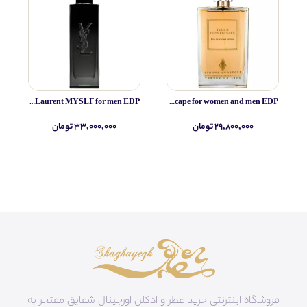
Yves Saint Laurent MYSLF for men EDP
Simone Andreoli Tulum Junglescape for women and men EDP
۲۹,۸۰۰,۰۰۰ تومان
۳۳,۰۰۰,۰۰۰ تومان
فروشگاه اینترنتی خرید عطر و ادکلن اورجینال شقایق مفتخر به