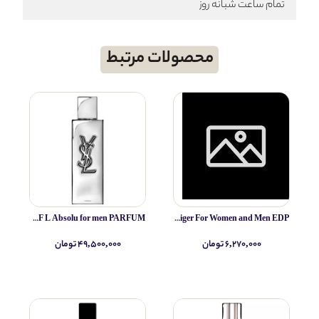
تمام ساعت شبانه روز
محصولات مرتبط
Yves Saint Laurent MYSLF L Absolu for men PARFUM
IRIB Espigan (altamir) Papilo tiger For Women and Men EDP
۶,۲۷۰,۰۰۰ تومان
۴۹,۵۰۰,۰۰۰ تومان